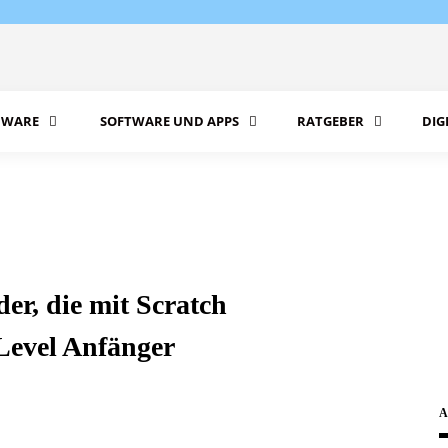
WARE
SOFTWARE UND APPS
RATGEBER
DIG
er, die mit Scratch
Level Anfänger
A