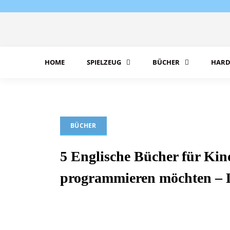
Skip
to
content
HOME
SPIELZEUG
BÜCHER
HARD
BÜCHER
5 Englische Bücher für Kind
programmieren möchten – 