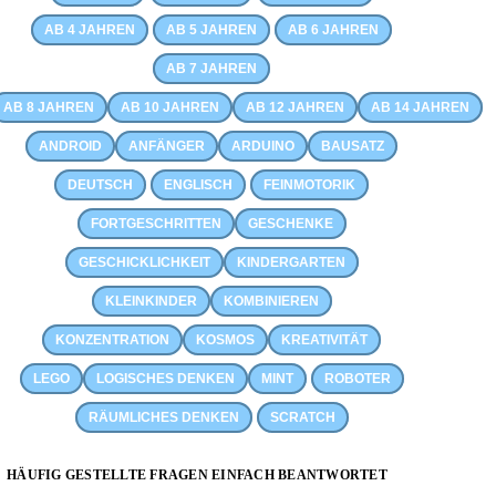
AB 4 JAHREN
AB 5 JAHREN
AB 6 JAHREN
AB 7 JAHREN
AB 8 JAHREN
AB 10 JAHREN
AB 12 JAHREN
AB 14 JAHREN
ANDROID
ANFÄNGER
ARDUINO
BAUSATZ
DEUTSCH
ENGLISCH
FEINMOTORIK
FORTGESCHRITTEN
GESCHENKE
GESCHICKLICHKEIT
KINDERGARTEN
KLEINKINDER
KOMBINIEREN
KONZENTRATION
KOSMOS
KREATIVITÄT
LEGO
LOGISCHES DENKEN
MINT
ROBOTER
RÄUMLICHES DENKEN
SCRATCH
HÄUFIG GESTELLTE FRAGEN EINFACH BEANTWORTET