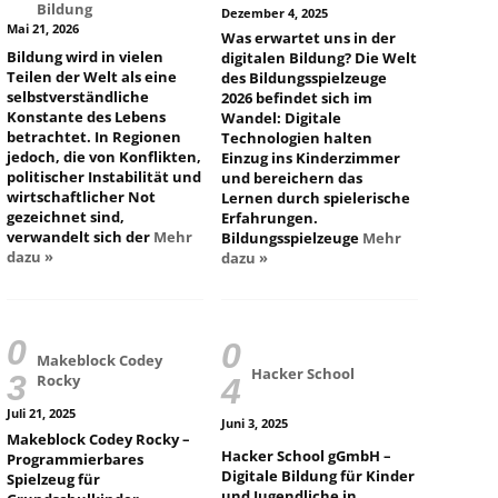
Bildung
Dezember 4, 2025
Mai 21, 2026
Was erwartet uns in der
Bildung wird in vielen
digitalen Bildung? Die Welt
Teilen der Welt als eine
des Bildungsspielzeuge
selbstverständliche
2026 befindet sich im
Konstante des Lebens
Wandel: Digitale
betrachtet. In Regionen
Technologien halten
jedoch, die von Konflikten,
Einzug ins Kinderzimmer
politischer Instabilität und
und bereichern das
wirtschaftlicher Not
Lernen durch spielerische
gezeichnet sind,
Erfahrungen.
verwandelt sich der
Mehr
Bildungsspielzeuge
Mehr
dazu »
dazu »
Makeblock Codey
Hacker School
Rocky
Juli 21, 2025
Juni 3, 2025
Makeblock Codey Rocky –
Hacker School gGmbH –
Programmierbares
Digitale Bildung für Kinder
Spielzeug für
und Jugendliche in