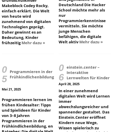
Grundschulkinder
Deutschland Die Hacker
Makeblock Codey Rocky,
School möchte mehr als
einfach erklärt. Die Welt
nur
von heute wird
Programmierkenntnisse
zunehmend von digitalen
vermitteln. Sie möchte
Technologien geprägt.
junge Menschen
Daher gewinnt es an
befähigen, die digitale
Bedeutung, Kinder
Welt aktiv
Mehr dazu »
frühzeitig
Mehr dazu »
einstein.center –
Programmieren in der
Interaktive
Frühkindlichenbildung
Lernwelten für Kinder
April 28, 2025
Mai 21, 2025
In einer zunehmend
digitalen Welt wird Lernen
Programmieren lernen im
immer
frühen Kindesalter: Tipps
abwechslungsreicher und
und Spielideen für Kinder
spannender gestaltet. Das
von 3–8 Jahren
Einstein.Center eröffnet
Programmieren in der
Kindern neue Wege,
Frühkindlichenbildung, en
Wissen spielerisch zu
Ratgeber: Die digitale Welt