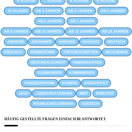
6. KLASSE
7. KLASSE
8. KLASSE
9. KLASSE
10. KLASSE
AB 3 JAHREN
AB 4 JAHREN
AB 5 JAHREN
AB 6 JAHREN
AB 7 JAHREN
AB 8 JAHREN
AB 10 JAHREN
AB 12 JAHREN
AB 14 JAHREN
ANDROID
ANFÄNGER
ARDUINO
BAUSATZ
DEUTSCH
ENGLISCH
FEINMOTORIK
FORTGESCHRITTEN
GESCHENKE
GESCHICKLICHKEIT
KINDERGARTEN
KLEINKINDER
KOMBINIEREN
KONZENTRATION
KOSMOS
KREATIVITÄT
LEGO
LOGISCHES DENKEN
MINT
ROBOTER
RÄUMLICHES DENKEN
SCRATCH
HÄUFIG GESTELLTE FRAGEN EINFACH BEANTWORTET