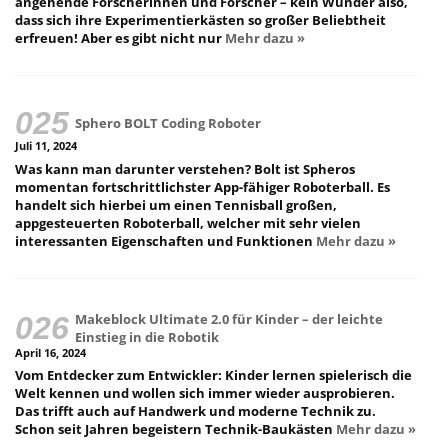
angehende Forscherinnen und Forscher – kein Wunder also,
dass sich ihre Experimentierkästen so großer Beliebtheit
erfreuen! Aber es gibt nicht nur
Mehr dazu »
Sphero BOLT Coding Roboter
Juli 11, 2024
Was kann man darunter verstehen? Bolt ist Spheros
momentan fortschrittlichster App-fähiger Roboterball. Es
handelt sich hierbei um einen Tennisball großen,
appgesteuerten Roboterball, welcher mit sehr vielen
interessanten Eigenschaften und Funktionen
Mehr dazu »
Makeblock Ultimate 2.0 für Kinder – der leichte
Einstieg in die Robotik
April 16, 2024
Vom Entdecker zum Entwickler: Kinder lernen spielerisch die
Welt kennen und wollen sich immer wieder ausprobieren.
Das trifft auch auf Handwerk und moderne Technik zu.
Schon seit Jahren begeistern Technik-Baukästen
Mehr dazu »