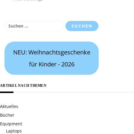
Beitragsnavigation
Suchen
nach:
NEU: Weihnachtsgeschenke
für Kinder - 2026
ARTIKEL NACH THEMEN
Aktuelles
Bücher
Equipment
Laptops