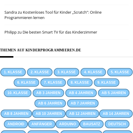
Sandra
zu
Kostenloses Tool für Kinder „Scratch”: Online
Programmieren lernen
Philipp
zu
Die besten Smart TV für das Kinderzimmer
THEMEN AUF KINDERPROGRAMMIEREN.DE
1. KLASSE
2. KLASSE
3. KLASSE
4. KLASSE
5. KLASSE
6. KLASSE
7. KLASSE
8. KLASSE
9. KLASSE
10. KLASSE
AB 3 JAHREN
AB 4 JAHREN
AB 5 JAHREN
AB 6 JAHREN
AB 7 JAHREN
AB 8 JAHREN
AB 10 JAHREN
AB 12 JAHREN
AB 14 JAHREN
ANDROID
ANFÄNGER
ARDUINO
BAUSATZ
DEUTSCH