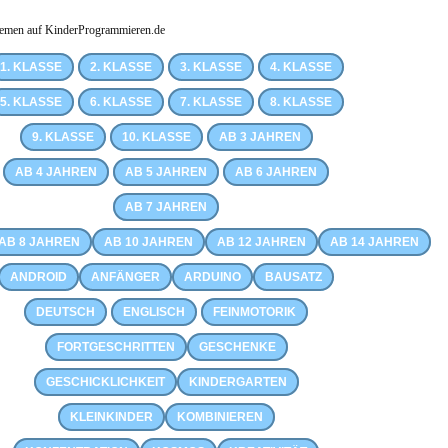
emen auf KinderProgrammieren.de
1. KLASSE
2. KLASSE
3. KLASSE
4. KLASSE
5. KLASSE
6. KLASSE
7. KLASSE
8. KLASSE
9. KLASSE
10. KLASSE
AB 3 JAHREN
AB 4 JAHREN
AB 5 JAHREN
AB 6 JAHREN
AB 7 JAHREN
AB 8 JAHREN
AB 10 JAHREN
AB 12 JAHREN
AB 14 JAHREN
ANDROID
ANFÄNGER
ARDUINO
BAUSATZ
DEUTSCH
ENGLISCH
FEINMOTORIK
FORTGESCHRITTEN
GESCHENKE
GESCHICKLICHKEIT
KINDERGARTEN
KLEINKINDER
KOMBINIEREN