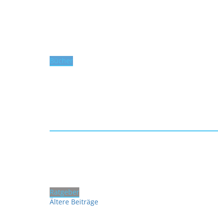
Bücher
Ratgeber
Ältere Beiträge
Beitragsnavigation