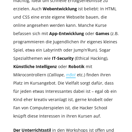
mächtig, ideal um schnelle Erfolgserlebnisse zu
erzielen. Auch
Webentwicklung
ist beliebt: In HTML
und CSS eine erste eigene Webseite bauen, die
online angesehen werden kann. Manche Kurse
befassen sich mit
App-Entwicklung
oder
Games
(z.B.
programmieren die Jugendlichen ihr eigenes kleines
Spiel, etwa ein Labyrinth oder Jump’n’Run). Sogar
Spezialthemen wie
IT-Security
(Ethical Hacking),
Künstliche Intelligenz
oder
Robotik
mit
Mikrocontrollern (
Calliope
,
mBot
etc.) finden ihren
Platz im Kursangebot. Die Vielfalt sorgt dafür, dass
für jeden etwas Interessantes dabei ist – egal ob ein
Kind eher kreativ veranlagt ist, gerne knobelt oder
Fan von Computerspielen ist, die Hacker School
knüpft diese Interessen in ihren Kursen auf.
Der Unterrichtsstil
in den Workshops ist offen und