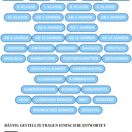
6. KLASSE
7. KLASSE
8. KLASSE
9. KLASSE
10. KLASSE
AB 3 JAHREN
AB 4 JAHREN
AB 5 JAHREN
AB 6 JAHREN
AB 7 JAHREN
AB 8 JAHREN
AB 10 JAHREN
AB 12 JAHREN
AB 14 JAHREN
ANDROID
ANFÄNGER
ARDUINO
BAUSATZ
DEUTSCH
ENGLISCH
FEINMOTORIK
FORTGESCHRITTEN
GESCHENKE
GESCHICKLICHKEIT
KINDERGARTEN
KLEINKINDER
KOMBINIEREN
KONZENTRATION
KOSMOS
KREATIVITÄT
LEGO
LOGISCHES DENKEN
MINT
ROBOTER
RÄUMLICHES DENKEN
SCRATCH
HÄUFIG GESTELLTE FRAGEN EINFACH BEANTWORTET