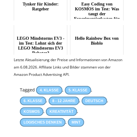
Tynker für Kinder:
Easy Coding von
Ratgeber
KOSMOS im Test: Was
taugt der
Experimentierkasten für
Kinder?
LEGO Mindstorms EV3 -
Hello Rainbow Box von
im Test: Lohnt sich der
Bioblo
LEGO Mindstorms EV3
Roboter?
Letzte Aktualisierung der Preise und Informationen von Amazon
am 6.08.2026. Affiliate Links und Bilder stammen von der
Amazon Product Advertising API.
Tagged
,
,
4. KLASSE
5. KLASSE
,
,
,
6. KLASSE
8 - 12 JAHRE
DEUTSCH
,
,
KOSMOS
KREATIVITÄT
,
LOGISCHES DENKEN
MINT