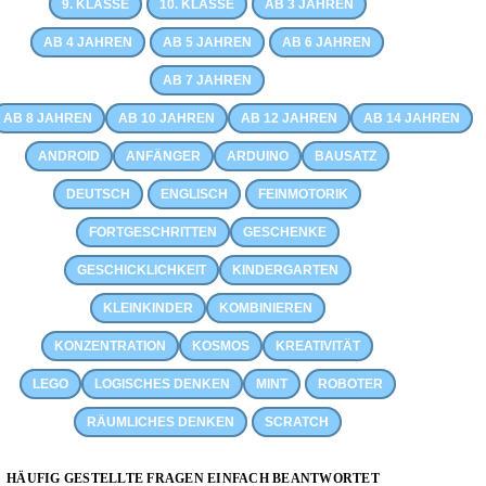
9. KLASSE
10. KLASSE
AB 3 JAHREN
AB 4 JAHREN
AB 5 JAHREN
AB 6 JAHREN
AB 7 JAHREN
AB 8 JAHREN
AB 10 JAHREN
AB 12 JAHREN
AB 14 JAHREN
ANDROID
ANFÄNGER
ARDUINO
BAUSATZ
DEUTSCH
ENGLISCH
FEINMOTORIK
FORTGESCHRITTEN
GESCHENKE
GESCHICKLICHKEIT
KINDERGARTEN
KLEINKINDER
KOMBINIEREN
KONZENTRATION
KOSMOS
KREATIVITÄT
LEGO
LOGISCHES DENKEN
MINT
ROBOTER
RÄUMLICHES DENKEN
SCRATCH
HÄUFIG GESTELLTE FRAGEN EINFACH BEANTWORTET