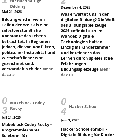
für nachhaltige
Bildung
Dezember 4, 2025
Mai 21, 2026
Was erwartet uns in der
Bildung wird in vielen
digitalen Bildung? Die Welt
Teilen der Welt als eine
des Bildungsspielzeuge
selbstverständliche
2026 befindet sich im
Konstante des Lebens
Wandel: Digitale
betrachtet. In Regionen
Technologien halten
jedoch, die von Konflikten,
Einzug ins Kinderzimmer
politischer Instabilität und
und bereichern das
wirtschaftlicher Not
Lernen durch spielerische
gezeichnet sind,
Erfahrungen.
verwandelt sich der
Mehr
Bildungsspielzeuge
Mehr
dazu »
dazu »
Makeblock Codey
Hacker School
Rocky
Juli 21, 2025
Juni 3, 2025
Makeblock Codey Rocky –
Hacker School gGmbH –
Programmierbares
Digitale Bildung für Kinder
Spielzeug für