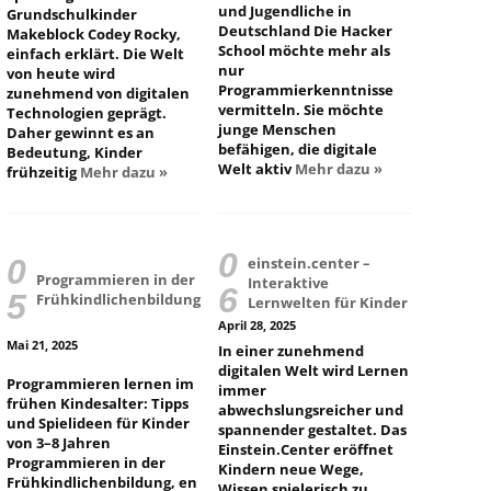
und Jugendliche in
Grundschulkinder
Deutschland Die Hacker
Makeblock Codey Rocky,
School möchte mehr als
einfach erklärt. Die Welt
nur
von heute wird
Programmierkenntnisse
zunehmend von digitalen
vermitteln. Sie möchte
Technologien geprägt.
junge Menschen
Daher gewinnt es an
befähigen, die digitale
Bedeutung, Kinder
Welt aktiv
Mehr dazu »
frühzeitig
Mehr dazu »
einstein.center –
Programmieren in der
Interaktive
Frühkindlichenbildung
Lernwelten für Kinder
April 28, 2025
Mai 21, 2025
In einer zunehmend
digitalen Welt wird Lernen
Programmieren lernen im
immer
frühen Kindesalter: Tipps
abwechslungsreicher und
und Spielideen für Kinder
spannender gestaltet. Das
von 3–8 Jahren
Einstein.Center eröffnet
Programmieren in der
Kindern neue Wege,
Frühkindlichenbildung, en
Wissen spielerisch zu