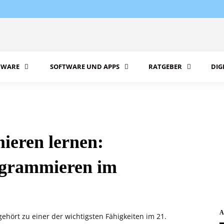
WARE
SOFTWARE UND APPS
RATGEBER
DIG
mieren lernen:
rogrammieren im
A
hört zu einer der wichtigsten Fähigkeiten im 21.