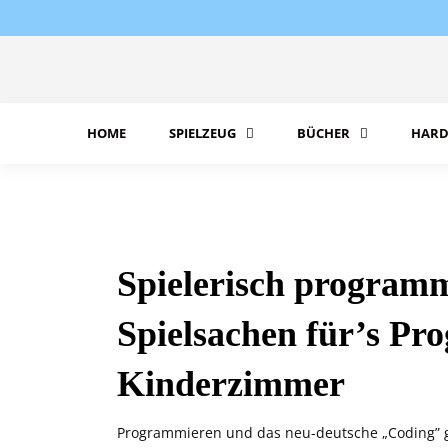
Skip
to
content
HOME
SPIELZEUG
BÜCHER
HARD
Spielerisch program­
Spielsachen für’s P
Kinderzimmer
Programmieren und das neu-deutsche „Coding” ge