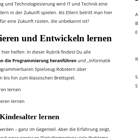
ng und Technologiesierung wird IT und Technik eine
ern in der Zukunft spielen. Als Eltern betritt man hier
A
für eine Zukunft rüsten, die unbekannt ist?
B
E
eren und Entwickeln lernen
ier helfen: In dieser Rubrik findest Du alle
R
 an die Programmierung heranführen
und „Informatik
programmierbaren Spielzeug-Robotern über
S
bis hin zum klassischen Brettspiel.
S
en lernen
eren lernen
indesalter lernen
erden – ganz im Gegenteil. Aber die Erfahrung zeigt,
und einer gewissen Digitalkompetenz viele Probleme