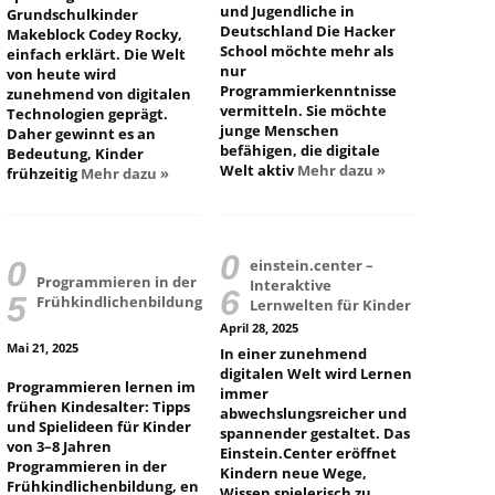
und Jugendliche in
Grundschulkinder
Deutschland Die Hacker
Makeblock Codey Rocky,
School möchte mehr als
einfach erklärt. Die Welt
nur
von heute wird
Programmierkenntnisse
zunehmend von digitalen
vermitteln. Sie möchte
Technologien geprägt.
junge Menschen
Daher gewinnt es an
befähigen, die digitale
Bedeutung, Kinder
Welt aktiv
Mehr dazu »
frühzeitig
Mehr dazu »
einstein.center –
Programmieren in der
Interaktive
Frühkindlichenbildung
Lernwelten für Kinder
April 28, 2025
Mai 21, 2025
In einer zunehmend
digitalen Welt wird Lernen
Programmieren lernen im
immer
frühen Kindesalter: Tipps
abwechslungsreicher und
und Spielideen für Kinder
spannender gestaltet. Das
von 3–8 Jahren
Einstein.Center eröffnet
Programmieren in der
Kindern neue Wege,
Frühkindlichenbildung, en
Wissen spielerisch zu