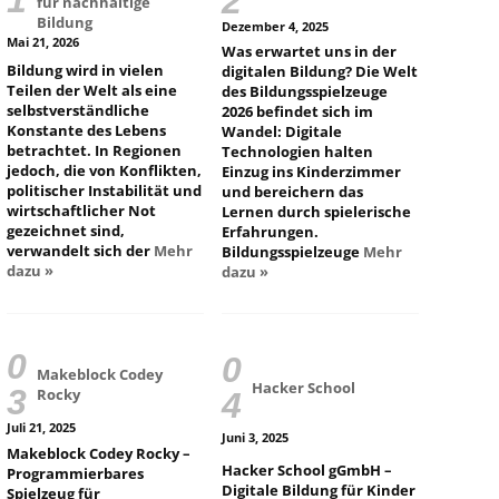
für nachhaltige
Bildung
Dezember 4, 2025
Mai 21, 2026
Was erwartet uns in der
Bildung wird in vielen
digitalen Bildung? Die Welt
Teilen der Welt als eine
des Bildungsspielzeuge
selbstverständliche
2026 befindet sich im
Konstante des Lebens
Wandel: Digitale
betrachtet. In Regionen
Technologien halten
jedoch, die von Konflikten,
Einzug ins Kinderzimmer
politischer Instabilität und
und bereichern das
wirtschaftlicher Not
Lernen durch spielerische
gezeichnet sind,
Erfahrungen.
verwandelt sich der
Mehr
Bildungsspielzeuge
Mehr
dazu »
dazu »
Makeblock Codey
Hacker School
Rocky
Juli 21, 2025
Juni 3, 2025
Makeblock Codey Rocky –
Hacker School gGmbH –
Programmierbares
Digitale Bildung für Kinder
Spielzeug für