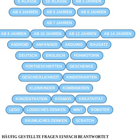
9. KLASSE
10. KLASSE
AB 3 JAHREN
AB 4 JAHREN
AB 5 JAHREN
AB 6 JAHREN
AB 7 JAHREN
AB 8 JAHREN
AB 10 JAHREN
AB 12 JAHREN
AB 14 JAHREN
ANDROID
ANFÄNGER
ARDUINO
BAUSATZ
DEUTSCH
ENGLISCH
FEINMOTORIK
FORTGESCHRITTEN
GESCHENKE
GESCHICKLICHKEIT
KINDERGARTEN
KLEINKINDER
KOMBINIEREN
KONZENTRATION
KOSMOS
KREATIVITÄT
LEGO
LOGISCHES DENKEN
MINT
ROBOTER
RÄUMLICHES DENKEN
SCRATCH
HÄUFIG GESTELLTE FRAGEN EINFACH BEANTWORTET