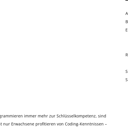
A
B
E
R
S
S
rogrammieren immer mehr zur Schlüsselkompetenz, sind
t nur Erwachsene profitieren von Coding-Kenntnissen –