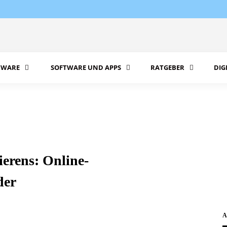
WARE
SOFTWARE UND APPS
RATGEBER
DIG
erens: Online-
der
A