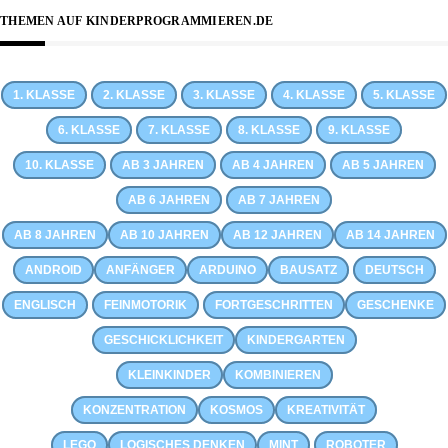
THEMEN AUF KINDERPROGRAMMIEREN.DE
1. KLASSE
2. KLASSE
3. KLASSE
4. KLASSE
5. KLASSE
6. KLASSE
7. KLASSE
8. KLASSE
9. KLASSE
10. KLASSE
AB 3 JAHREN
AB 4 JAHREN
AB 5 JAHREN
AB 6 JAHREN
AB 7 JAHREN
AB 8 JAHREN
AB 10 JAHREN
AB 12 JAHREN
AB 14 JAHREN
ANDROID
ANFÄNGER
ARDUINO
BAUSATZ
DEUTSCH
ENGLISCH
FEINMOTORIK
FORTGESCHRITTEN
GESCHENKE
GESCHICKLICHKEIT
KINDERGARTEN
KLEINKINDER
KOMBINIEREN
KONZENTRATION
KOSMOS
KREATIVITÄT
LEGO
LOGISCHES DENKEN
MINT
ROBOTER