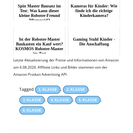
Spin Master Bausatz im
Kameras für Kinder: Wie
Test: Was kann dieser
finde ich die richtige
kleine Roboter-Freund
Kinderkamera?
Micronoid?
Ist der Roboter-Master
Gaming Stuhl Kinder -
Baukasten ein Kauf wert?
Die Anschaffung
KOSMOS Roboter-Master
im Test
Letzte Aktualisierung der Preise und Informationen von Amazon
am 6.08.2026. Affiliate Links und Bilder stammen von der
Amazon Product Advertising API.
Tagged
,
,
1. KLASSE
2. KLASSE
,
,
,
3. KLASSE
4. KLASSE
5. KLASSE
6. KLASSE