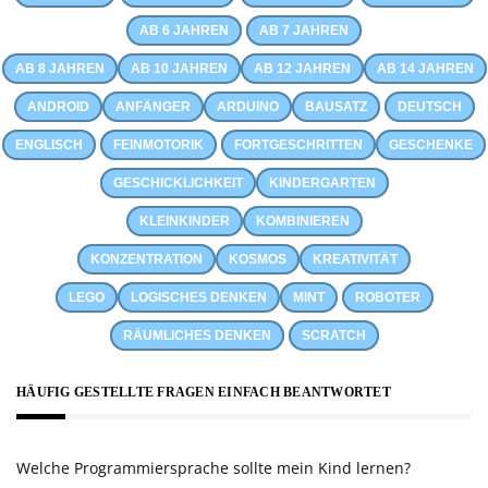
AB 6 JAHREN
AB 7 JAHREN
AB 8 JAHREN
AB 10 JAHREN
AB 12 JAHREN
AB 14 JAHREN
ANDROID
ANFÄNGER
ARDUINO
BAUSATZ
DEUTSCH
ENGLISCH
FEINMOTORIK
FORTGESCHRITTEN
GESCHENKE
GESCHICKLICHKEIT
KINDERGARTEN
KLEINKINDER
KOMBINIEREN
KONZENTRATION
KOSMOS
KREATIVITÄT
LEGO
LOGISCHES DENKEN
MINT
ROBOTER
RÄUMLICHES DENKEN
SCRATCH
HÄUFIG GESTELLTE FRAGEN EINFACH BEANTWORTET
Welche Programmiersprache sollte mein Kind lernen?