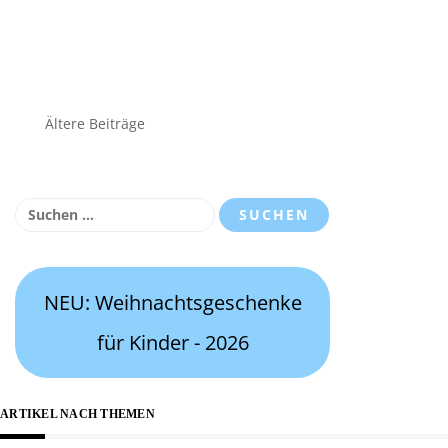
Beitragsnavigation
Ältere Beiträge
Suchen
nach:
NEU: Weihnachtsgeschenke
für Kinder - 2026
ARTIKEL NACH THEMEN