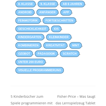
,
,
,
8. KLASSE
9. KLASSE
AB 6 JAHREN
,
,
,
ANDROID
ANFÄNGER
APP
,
,
FEINMOTORIK
FORTGESCHRITTEN
,
,
GESCHICKLICHKEIT
IOS
,
,
KINDERGARTEN
KLEINKINDER
,
,
,
KOMBINIEREN
KREATIVITÄT
MINT
,
,
,
OZOBOT
PÄDAGOGIK
SCRATCH
,
UNTER 200 EURO
VISUELLE PROGRAMMIERUNG
Beitragsnavigation
5 Kinderbücher zum
Fisher-Price – Was taugt
Spiele programmieren mit
das Lernspielzeug Tablet