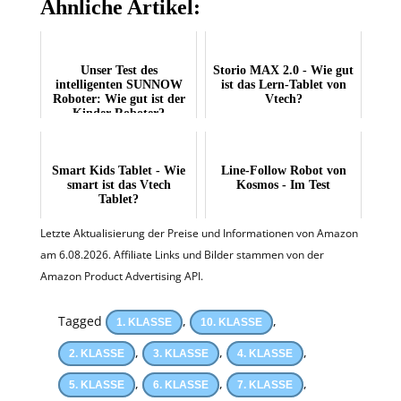
Ähnliche Artikel:
Unser Test des
Storio MAX 2.0 - Wie gut
intelligenten SUNNOW
ist das Lern-Tablet von
Roboter: Wie gut ist der
Vtech?
Kinder-Roboter?
Smart Kids Tablet - Wie
Line-Follow Robot von
smart ist das Vtech
Kosmos - Im Test
Tablet?
Letzte Aktualisierung der Preise und Informationen von Amazon
am 6.08.2026. Affiliate Links und Bilder stammen von der
Amazon Product Advertising API.
Tagged
,
,
1. KLASSE
10. KLASSE
,
,
,
2. KLASSE
3. KLASSE
4. KLASSE
,
,
,
5. KLASSE
6. KLASSE
7. KLASSE