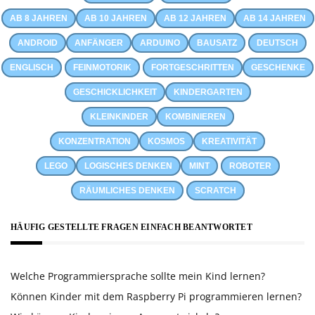
AB 8 JAHREN
AB 10 JAHREN
AB 12 JAHREN
AB 14 JAHREN
ANDROID
ANFÄNGER
ARDUINO
BAUSATZ
DEUTSCH
ENGLISCH
FEINMOTORIK
FORTGESCHRITTEN
GESCHENKE
GESCHICKLICHKEIT
KINDERGARTEN
KLEINKINDER
KOMBINIEREN
KONZENTRATION
KOSMOS
KREATIVITÄT
LEGO
LOGISCHES DENKEN
MINT
ROBOTER
RÄUMLICHES DENKEN
SCRATCH
HÄUFIG GESTELLTE FRAGEN EINFACH BEANTWORTET
Welche Programmiersprache sollte mein Kind lernen?
Können Kinder mit dem Raspberry Pi programmieren lernen?