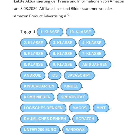
Letzte Aktualisierung der Preise und Informationen von Amazon
am 8.08.2026. Affiliate Links und Bilder stammen von der
Amazon Product Advertising API.
Tagged
,
,
1. KLASSE
10. KLASSE
,
,
,
2. KLASSE
3. KLASSE
4. KLASSE
,
,
,
5. KLASSE
6. KLASSE
7. KLASSE
,
,
,
8. KLASSE
9. KLASSE
AB 6 JAHREN
,
,
,
ANDROID
IOS
JAVASCRIPT
,
,
KINDERGARTEN
KINDLE
,
,
KOMBINIEREN
KREATIVITÄT
,
,
,
LOGISCHES DENKEN
MACOS
MINT
,
,
RÄUMLICHES DENKEN
SCRATCH
,
UNTER 200 EURO
WINDOWS