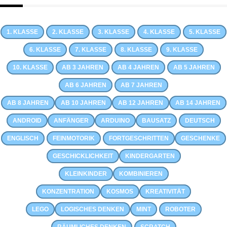
1. KLASSE
2. KLASSE
3. KLASSE
4. KLASSE
5. KLASSE
6. KLASSE
7. KLASSE
8. KLASSE
9. KLASSE
10. KLASSE
AB 3 JAHREN
AB 4 JAHREN
AB 5 JAHREN
AB 6 JAHREN
AB 7 JAHREN
AB 8 JAHREN
AB 10 JAHREN
AB 12 JAHREN
AB 14 JAHREN
ANDROID
ANFÄNGER
ARDUINO
BAUSATZ
DEUTSCH
ENGLISCH
FEINMOTORIK
FORTGESCHRITTEN
GESCHENKE
GESCHICKLICHKEIT
KINDERGARTEN
KLEINKINDER
KOMBINIEREN
KONZENTRATION
KOSMOS
KREATIVITÄT
LEGO
LOGISCHES DENKEN
MINT
ROBOTER