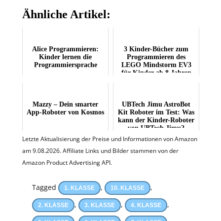
Ähnliche Artikel:
Alice Programmieren:
3 Kinder-Bücher zum
Kinder lernen die
Programmieren des
Programmiersprache
LEGO Mindstorm EV3
für Kinder ab 8 Jahren
Mazzy – Dein smarter
UBTech Jimu AstroBot
App-Roboter von Kosmos
Kit Roboter im Test: Was
kann der Kinder-Roboter
von UBTech Jimu?
Letzte Aktualisierung der Preise und Informationen von Amazon
am 9.08.2026. Affiliate Links und Bilder stammen von der
Amazon Product Advertising API.
Tagged
,
,
1. KLASSE
10. KLASSE
,
,
,
2. KLASSE
3. KLASSE
4. KLASSE