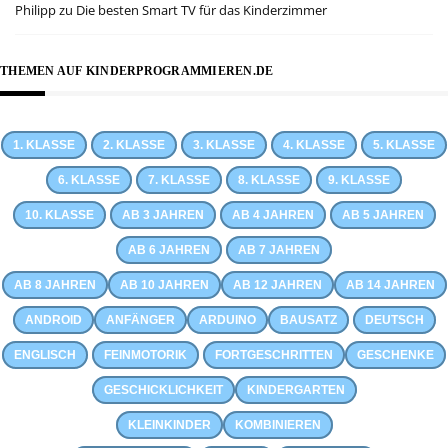
Philipp
zu
Die besten Smart TV für das Kinderzimmer
THEMEN AUF KINDERPROGRAMMIEREN.DE
1. KLASSE
2. KLASSE
3. KLASSE
4. KLASSE
5. KLASSE
6. KLASSE
7. KLASSE
8. KLASSE
9. KLASSE
10. KLASSE
AB 3 JAHREN
AB 4 JAHREN
AB 5 JAHREN
AB 6 JAHREN
AB 7 JAHREN
AB 8 JAHREN
AB 10 JAHREN
AB 12 JAHREN
AB 14 JAHREN
ANDROID
ANFÄNGER
ARDUINO
BAUSATZ
DEUTSCH
ENGLISCH
FEINMOTORIK
FORTGESCHRITTEN
GESCHENKE
GESCHICKLICHKEIT
KINDERGARTEN
KLEINKINDER
KOMBINIEREN