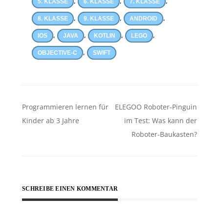
,
,
,
5. KLASSE
6. KLASSE
7. KLASSE
,
,
,
8. KLASSE
9. KLASSE
ANDROID
,
,
,
,
IOS
JAVA
KOTLIN
LEGO
,
OBJECTIVE-C
SWIFT
Beitragsnavigation
Programmieren lernen für
ELEGOO Roboter-Pinguin
Kinder ab 3 Jahre
im Test: Was kann der
Roboter-Baukasten?
SCHREIBE EINEN KOMMENTAR