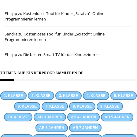
Philipp
zu
Kostenloses Tool für Kinder „Scratch”: Online
Programmieren lernen
Sandra
zu
Kostenloses Tool für Kinder „Scratch”: Online
Programmieren lernen
Philipp
zu
Die besten Smart TV für das Kinderzimmer
THEMEN AUF KINDERPROGRAMMIEREN.DE
1. KLASSE
2. KLASSE
3. KLASSE
4. KLASSE
5. KLASSE
6. KLASSE
7. KLASSE
8. KLASSE
9. KLASSE
10. KLASSE
AB 3 JAHREN
AB 4 JAHREN
AB 5 JAHREN
AB 6 JAHREN
AB 7 JAHREN