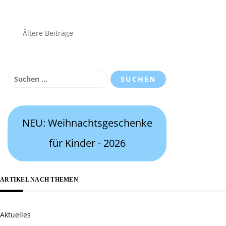
Beitragsnavigation
Ältere Beiträge
Suchen
nach:
NEU: Weihnachtsgeschenke
für Kinder - 2026
ARTIKEL NACH THEMEN
Aktuelles