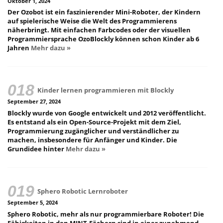
Oktober 1, 2024
Der Ozobot ist ein faszinierender Mini-Roboter, der Kindern
auf spielerische Weise die Welt des Programmierens
näherbringt. Mit einfachen Farbcodes oder der visuellen
Programmiersprache OzoBlockly können schon Kinder ab 6
Jahren
Mehr dazu »
Kinder lernen programmieren mit Blockly
September 27, 2024
Blockly wurde von Google entwickelt und 2012 veröffentlicht.
Es entstand als ein Open-Source-Projekt mit dem Ziel,
Programmierung zugänglicher und verständlicher zu
machen, insbesondere für Anfänger und Kinder. Die
Grundidee hinter
Mehr dazu »
Sphero Robotic Lernroboter
September 5, 2024
Sphero Robotic, mehr als nur programmierbare Roboter! Die
Fähigkeiten in den MINT-Fächern sind in einer zunehmend