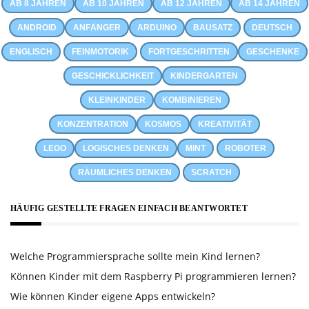
AB 8 JAHREN
AB 10 JAHREN
AB 12 JAHREN
AB 14 JAHREN
ANDROID
ANFÄNGER
ARDUINO
BAUSATZ
DEUTSCH
ENGLISCH
FEINMOTORIK
FORTGESCHRITTEN
GESCHENKE
GESCHICKLICHKEIT
KINDERGARTEN
KLEINKINDER
KOMBINIEREN
KONZENTRATION
KOSMOS
KREATIVITÄT
LEGO
LOGISCHES DENKEN
MINT
ROBOTER
RÄUMLICHES DENKEN
SCRATCH
HÄUFIG GESTELLTE FRAGEN EINFACH BEANTWORTET
Welche Programmiersprache sollte mein Kind lernen?
Können Kinder mit dem Raspberry Pi programmieren lernen?
Wie können Kinder eigene Apps entwickeln?