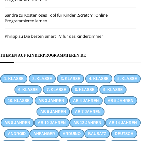
Sandra
zu
Kostenloses Tool für Kinder „Scratch”: Online
Programmieren lernen
Philipp
zu
Die besten Smart TV für das Kinderzimmer
THEMEN AUF KINDERPROGRAMMIEREN.DE
1. KLASSE
2. KLASSE
3. KLASSE
4. KLASSE
5. KLASSE
6. KLASSE
7. KLASSE
8. KLASSE
9. KLASSE
10. KLASSE
AB 3 JAHREN
AB 4 JAHREN
AB 5 JAHREN
AB 6 JAHREN
AB 7 JAHREN
AB 8 JAHREN
AB 10 JAHREN
AB 12 JAHREN
AB 14 JAHREN
ANDROID
ANFÄNGER
ARDUINO
BAUSATZ
DEUTSCH