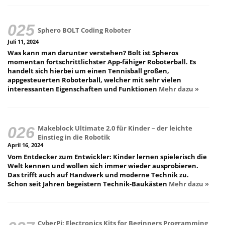
Sphero BOLT Coding Roboter
Juli 11, 2024
Was kann man darunter verstehen? Bolt ist Spheros
momentan fortschrittlichster App-fähiger Roboterball. Es
handelt sich hierbei um einen Tennisball großen,
appgesteuerten Roboterball, welcher mit sehr vielen
interessanten Eigenschaften und Funktionen
Mehr dazu »
Makeblock Ultimate 2.0 für Kinder – der leichte
Einstieg in die Robotik
April 16, 2024
Vom Entdecker zum Entwickler: Kinder lernen spielerisch die
Welt kennen und wollen sich immer wieder ausprobieren.
Das trifft auch auf Handwerk und moderne Technik zu.
Schon seit Jahren begeistern Technik-Baukästen
Mehr dazu »
CyberPi: Electronics Kits for Beginners Programming