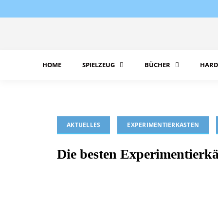
Skip
to
content
HOME
SPIELZEUG
BÜCHER
HARD
AKTUELLES
EXPERIMENTIERKASTEN
Die besten Experimentierkä