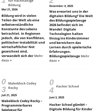
für nachhaltige
Bildung
Dezember 4, 2025
Mai 21, 2026
Was erwartet uns in der
Bildung wird in vielen
digitalen Bildung? Die Welt
Teilen der Welt als eine
des Bildungsspielzeuge
selbstverständliche
2026 befindet sich im
Konstante des Lebens
Wandel: Digitale
betrachtet. In Regionen
Technologien halten
jedoch, die von Konflikten,
Einzug ins Kinderzimmer
politischer Instabilität und
und bereichern das
wirtschaftlicher Not
Lernen durch spielerische
gezeichnet sind,
Erfahrungen.
verwandelt sich der
Mehr
Bildungsspielzeuge
Mehr
dazu »
dazu »
Makeblock Codey
Hacker School
Rocky
Juli 21, 2025
Juni 3, 2025
Makeblock Codey Rocky –
Hacker School gGmbH –
Programmierbares
Digitale Bildung für Kinder
Spielzeug für