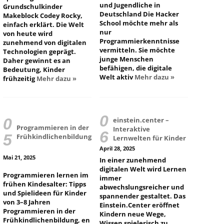
und Jugendliche in
Grundschulkinder
Deutschland Die Hacker
Makeblock Codey Rocky,
School möchte mehr als
einfach erklärt. Die Welt
nur
von heute wird
Programmierkenntnisse
zunehmend von digitalen
vermitteln. Sie möchte
Technologien geprägt.
junge Menschen
Daher gewinnt es an
befähigen, die digitale
Bedeutung, Kinder
Welt aktiv
Mehr dazu »
frühzeitig
Mehr dazu »
einstein.center –
Programmieren in der
Interaktive
Frühkindlichenbildung
Lernwelten für Kinder
April 28, 2025
Mai 21, 2025
In einer zunehmend
digitalen Welt wird Lernen
Programmieren lernen im
immer
frühen Kindesalter: Tipps
abwechslungsreicher und
und Spielideen für Kinder
spannender gestaltet. Das
von 3–8 Jahren
Einstein.Center eröffnet
Programmieren in der
Kindern neue Wege,
Frühkindlichenbildung, en
Wissen spielerisch zu