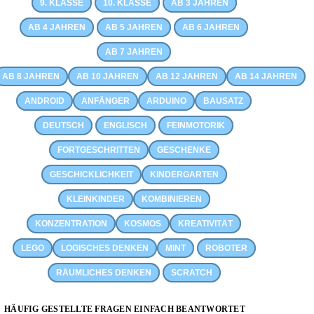
9. KLASSE
10. KLASSE
AB 3 JAHREN
AB 4 JAHREN
AB 5 JAHREN
AB 6 JAHREN
AB 7 JAHREN
AB 8 JAHREN
AB 10 JAHREN
AB 12 JAHREN
AB 14 JAHREN
ANDROID
ANFÄNGER
ARDUINO
BAUSATZ
DEUTSCH
ENGLISCH
FEINMOTORIK
FORTGESCHRITTEN
GESCHENKE
GESCHICKLICHKEIT
KINDERGARTEN
KLEINKINDER
KOMBINIEREN
KONZENTRATION
KOSMOS
KREATIVITÄT
LEGO
LOGISCHES DENKEN
MINT
ROBOTER
RÄUMLICHES DENKEN
SCRATCH
HÄUFIG GESTELLTE FRAGEN EINFACH BEANTWORTET