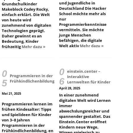
und Jugendliche in
Grundschulkinder
Deutschland Die Hacker
Makeblock Codey Rocky,
School möchte mehr als
einfach erklärt. Die Welt
nur
von heute wird
Programmierkenntnisse
zunehmend von digitalen
vermitteln. Sie möchte
Technologien geprägt.
junge Menschen
Daher gewinnt es an
befähigen, die digitale
Bedeutung, Kinder
Welt aktiv
Mehr dazu »
frühzeitig
Mehr dazu »
einstein.center –
Programmieren in der
Interaktive
Frühkindlichenbildung
Lernwelten für Kinder
April 28, 2025
Mai 21, 2025
In einer zunehmend
digitalen Welt wird Lernen
Programmieren lernen im
immer
frühen Kindesalter: Tipps
abwechslungsreicher und
und Spielideen für Kinder
spannender gestaltet. Das
von 3–8 Jahren
Einstein.Center eröffnet
Programmieren in der
Kindern neue Wege,
Frühkindlichenbildung, en
Wissen spielerisch zu