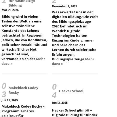
für nachhaltige
Bildung
Dezember 4, 2025
Mai 21, 2026
Was erwartet uns in der
Bildung wird in vielen
digitalen Bildung? Die Welt
Teilen der Welt als eine
des Bildungsspielzeuge
selbstverständliche
2026 befindet sich im
Konstante des Lebens
Wandel: Digitale
betrachtet. In Regionen
Technologien halten
jedoch, die von Konflikten,
Einzug ins Kinderzimmer
politischer Instabilität und
und bereichern das
wirtschaftlicher Not
Lernen durch spielerische
gezeichnet sind,
Erfahrungen.
verwandelt sich der
Mehr
Bildungsspielzeuge
Mehr
dazu »
dazu »
Makeblock Codey
Hacker School
Rocky
Juli 21, 2025
Juni 3, 2025
Makeblock Codey Rocky –
Hacker School gGmbH –
Programmierbares
Digitale Bildung für Kinder
Spielzeug für