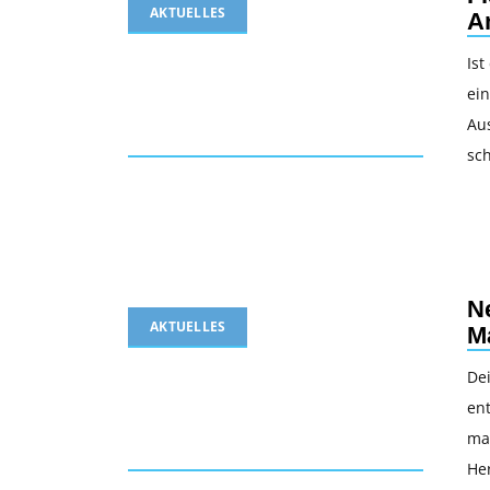
AKTUELLES
A
Is
ein
Au
sc
N
AKTUELLES
M
Dei
ent
ma
He