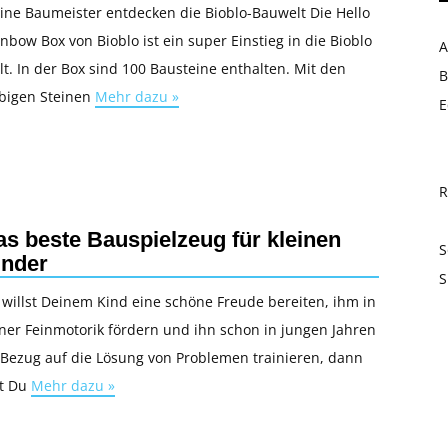
ine Baumeister entdecken die Bioblo-Bauwelt Die Hello
nbow Box von Bioblo ist ein super Einstieg in die Bioblo
A
t. In der Box sind 100 Bausteine enthalten. Mit den
B
rbigen Steinen
Mehr dazu »
E
R
as beste Bauspielzeug für kleinen
S
inder
S
willst Deinem Kind eine schöne Freude bereiten, ihm in
ner Feinmotorik fördern und ihn schon in jungen Jahren
 Bezug auf die Lösung von Problemen trainieren, dann
st Du
Mehr dazu »