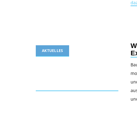
da
W
AKTUELLES
E
Ba
mo
und
aus
un