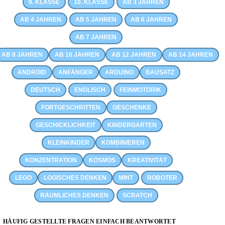
9. KLASSE
10. KLASSE
AB 3 JAHREN
AB 4 JAHREN
AB 5 JAHREN
AB 6 JAHREN
AB 7 JAHREN
AB 8 JAHREN
AB 10 JAHREN
AB 12 JAHREN
AB 14 JAHREN
ANDROID
ANFÄNGER
ARDUINO
BAUSATZ
DEUTSCH
ENGLISCH
FEINMOTORIK
FORTGESCHRITTEN
GESCHENKE
GESCHICKLICHKEIT
KINDERGARTEN
KLEINKINDER
KOMBINIEREN
KONZENTRATION
KOSMOS
KREATIVITÄT
LEGO
LOGISCHES DENKEN
MINT
ROBOTER
RÄUMLICHES DENKEN
SCRATCH
HÄUFIG GESTELLTE FRAGEN EINFACH BEANTWORTET