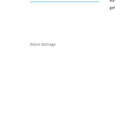
vom
ge
Beitragsnavigation
Ältere Beiträge