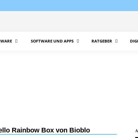
WARE
SOFTWARE UND APPS
RATGEBER
DIG
ello Rainbow Box von Bioblo
A