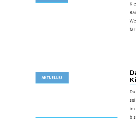
Kle
Rai
Wel
fa
D
AKTUELLES
K
Du 
sei
im
bi