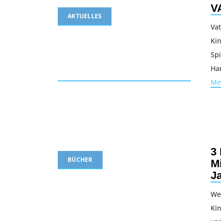
V
AKTUELLES
Vat
Kin
Spi
Ha
Me
3
BÜCHER
M
J
We
Ki