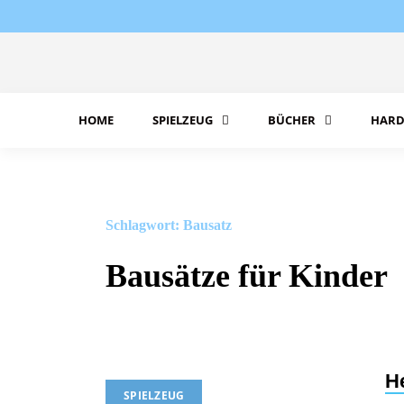
Skip
to
content
HOME
SPIELZEUG
BÜCHER
HARD
Schlagwort:
Bausatz
Bausätze für Kinder
H
SPIELZEUG