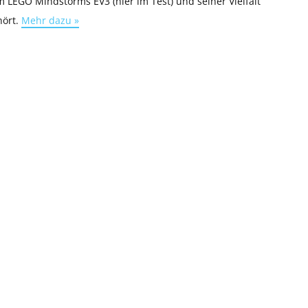
 LEGO Mindstorms EV3 (hier im Test) und seiner Vielfalt
hört.
Mehr dazu »