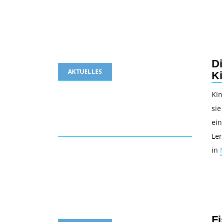
D
AKTUELLES
K
Kin
sie
ei
Ler
in
F