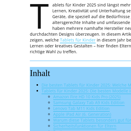
T
ablets für Kinder 2025 sind längst mehr 
Lernen, Kreativität und Unterhaltung s
Geräte, die speziell auf die Bedürfniss
altersgerechte Inhalte und umfassende
haben mehrere namhafte Hersteller neue
durchdachten Designs überzeugen. In diesem Artike
zeigen, welche
Tablets für Kinder
in diesem Jahr be
Lernen oder kreatives Gestalten – hier finden Elte
richtige Wahl zu treffen.
Inhalt
Die besten Tablets für Kinder 2025: Welche 
Tablets für Kinder 2025: Die besten Modelle 
Amazon Fire HD 10 Kids Pro (2025)
Samsung Galaxy Tab A9 Kids Edition
Lenovo Tab M11 Kids Edition
Apple iPad Air (6. Generation)
Warum diese Tablets besonders gut für
Sicherheitsfunktionen für Eltern