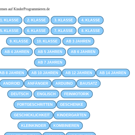
emen auf KinderProgrammieren.de
1. KLASSE
2. KLASSE
3. KLASSE
4. KLASSE
5. KLASSE
6. KLASSE
7. KLASSE
8. KLASSE
9. KLASSE
10. KLASSE
AB 3 JAHREN
AB 4 JAHREN
AB 5 JAHREN
AB 6 JAHREN
AB 7 JAHREN
AB 8 JAHREN
AB 10 JAHREN
AB 12 JAHREN
AB 14 JAHREN
ANDROID
ANFÄNGER
ARDUINO
BAUSATZ
DEUTSCH
ENGLISCH
FEINMOTORIK
FORTGESCHRITTEN
GESCHENKE
GESCHICKLICHKEIT
KINDERGARTEN
KLEINKINDER
KOMBINIEREN