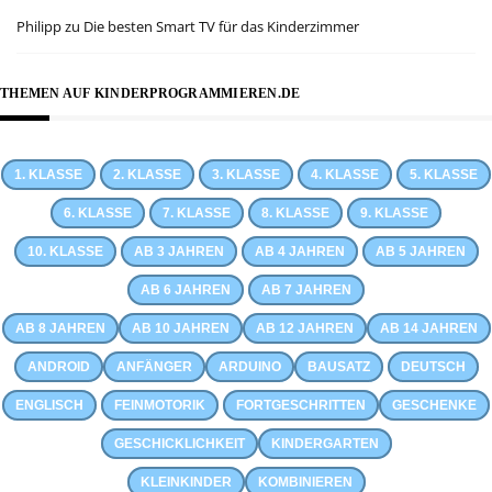
Philipp
zu
Die besten Smart TV für das Kinderzimmer
THEMEN AUF KINDERPROGRAMMIEREN.DE
1. KLASSE
2. KLASSE
3. KLASSE
4. KLASSE
5. KLASSE
6. KLASSE
7. KLASSE
8. KLASSE
9. KLASSE
10. KLASSE
AB 3 JAHREN
AB 4 JAHREN
AB 5 JAHREN
AB 6 JAHREN
AB 7 JAHREN
AB 8 JAHREN
AB 10 JAHREN
AB 12 JAHREN
AB 14 JAHREN
ANDROID
ANFÄNGER
ARDUINO
BAUSATZ
DEUTSCH
ENGLISCH
FEINMOTORIK
FORTGESCHRITTEN
GESCHENKE
GESCHICKLICHKEIT
KINDERGARTEN
KLEINKINDER
KOMBINIEREN