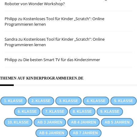
Roboter von Wonder Workshop?
Philipp
zu
Kostenloses Tool für Kinder „Scratch”: Online
Programmieren lernen
Sandra
zu
Kostenloses Tool für Kinder „Scratch”: Online
Programmieren lernen
Philipp
zu
Die besten Smart TV für das Kinderzimmer
THEMEN AUF KINDERPROGRAMMIEREN.DE
1. KLASSE
2. KLASSE
3. KLASSE
4. KLASSE
5. KLASSE
6. KLASSE
7. KLASSE
8. KLASSE
9. KLASSE
10. KLASSE
AB 3 JAHREN
AB 4 JAHREN
AB 5 JAHREN
AB 6 JAHREN
AB 7 JAHREN