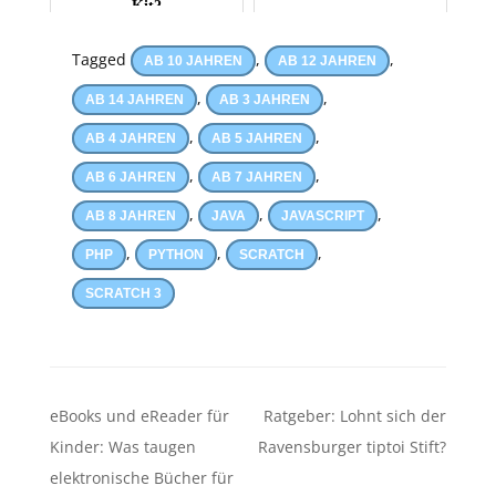
Kit?
Tagged
,
,
AB 10 JAHREN
AB 12 JAHREN
,
,
AB 14 JAHREN
AB 3 JAHREN
,
,
AB 4 JAHREN
AB 5 JAHREN
,
,
AB 6 JAHREN
AB 7 JAHREN
,
,
,
AB 8 JAHREN
JAVA
JAVASCRIPT
,
,
,
PHP
PYTHON
SCRATCH
SCRATCH 3
Beitragsnavigation
eBooks und eReader für
Ratgeber: Lohnt sich der
Kinder: Was taugen
Ravensburger tiptoi Stift?
elektronische Bücher für