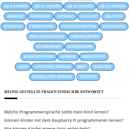
AB 8 JAHREN
AB 10 JAHREN
AB 12 JAHREN
AB 14 JAHREN
ANDROID
ANFÄNGER
ARDUINO
BAUSATZ
DEUTSCH
ENGLISCH
FEINMOTORIK
FORTGESCHRITTEN
GESCHENKE
GESCHICKLICHKEIT
KINDERGARTEN
KLEINKINDER
KOMBINIEREN
KONZENTRATION
KOSMOS
KREATIVITÄT
LEGO
LOGISCHES DENKEN
MINT
ROBOTER
RÄUMLICHES DENKEN
SCRATCH
HÄUFIG GESTELLTE FRAGEN EINFACH BEANTWORTET
Welche Programmiersprache sollte mein Kind lernen?
Können Kinder mit dem Raspberry Pi programmieren lernen?
Wie können Kinder eigene Apps entwickeln?