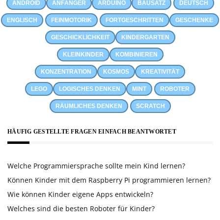
ANDROID
ANFÄNGER
ARDUINO
BAUSATZ
DEUTSCH
ENGLISCH
FEINMOTORIK
FORTGESCHRITTEN
GESCHENKE
GESCHICKLICHKEIT
KINDERGARTEN
KLEINKINDER
KOMBINIEREN
KONZENTRATION
KOSMOS
KREATIVITÄT
LEGO
LOGISCHES DENKEN
MINT
ROBOTER
RÄUMLICHES DENKEN
SCRATCH
HÄUFIG GESTELLTE FRAGEN EINFACH BEANTWORTET
Welche Programmiersprache sollte mein Kind lernen?
Können Kinder mit dem Raspberry Pi programmieren lernen?
Wie können Kinder eigene Apps entwickeln?
Welches sind die besten Roboter für Kinder?