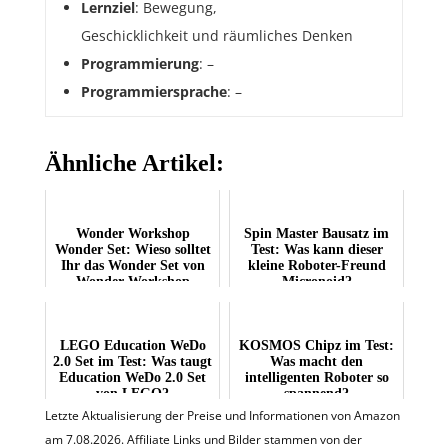
Lernziel
: Bewegung,
Geschicklichkeit und räumliches Denken
Programmierung
: –
Programmiersprache
: –
Ähnliche Artikel:
Wonder Workshop
Spin Master Bausatz im
Wonder Set: Wieso solltet
Test: Was kann dieser
Ihr das Wonder Set von
kleine Roboter-Freund
Wonder Workshop
Micronoid?
besorgen?
LEGO Education WeDo
KOSMOS Chipz im Test:
2.0 Set im Test: Was taugt
Was macht den
Education WeDo 2.0 Set
intelligenten Roboter so
von LEGO?
spannend?
Letzte Aktualisierung der Preise und Informationen von Amazon
am 7.08.2026. Affiliate Links und Bilder stammen von der