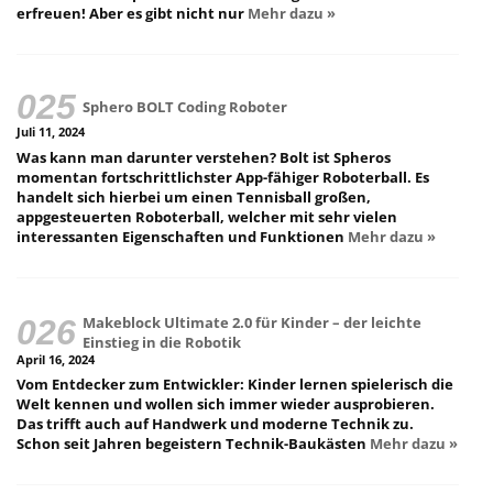
erfreuen! Aber es gibt nicht nur
Mehr dazu »
Sphero BOLT Coding Roboter
Juli 11, 2024
Was kann man darunter verstehen? Bolt ist Spheros
momentan fortschrittlichster App-fähiger Roboterball. Es
handelt sich hierbei um einen Tennisball großen,
appgesteuerten Roboterball, welcher mit sehr vielen
interessanten Eigenschaften und Funktionen
Mehr dazu »
Makeblock Ultimate 2.0 für Kinder – der leichte
Einstieg in die Robotik
April 16, 2024
Vom Entdecker zum Entwickler: Kinder lernen spielerisch die
Welt kennen und wollen sich immer wieder ausprobieren.
Das trifft auch auf Handwerk und moderne Technik zu.
Schon seit Jahren begeistern Technik-Baukästen
Mehr dazu »