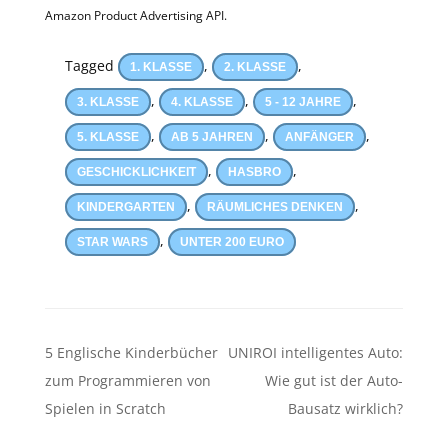
Amazon Product Advertising API.
Tagged
,
,
1. KLASSE
2. KLASSE
,
,
,
3. KLASSE
4. KLASSE
5 - 12 JAHRE
,
,
,
5. KLASSE
AB 5 JAHREN
ANFÄNGER
,
,
GESCHICKLICHKEIT
HASBRO
,
,
KINDERGARTEN
RÄUMLICHES DENKEN
,
STAR WARS
UNTER 200 EURO
Beitragsnavigation
5 Englische Kinderbücher
UNIROI intelligentes Auto:
zum Programmieren von
Wie gut ist der Auto-
Spielen in Scratch
Bausatz wirklich?