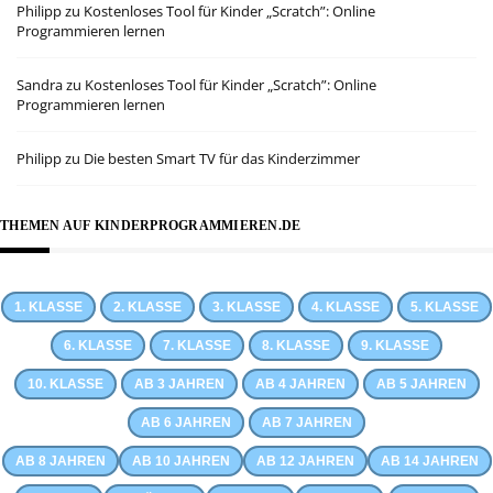
Philipp
zu
Kostenloses Tool für Kinder „Scratch”: Online
Programmieren lernen
Sandra
zu
Kostenloses Tool für Kinder „Scratch”: Online
Programmieren lernen
Philipp
zu
Die besten Smart TV für das Kinderzimmer
THEMEN AUF KINDERPROGRAMMIEREN.DE
1. KLASSE
2. KLASSE
3. KLASSE
4. KLASSE
5. KLASSE
6. KLASSE
7. KLASSE
8. KLASSE
9. KLASSE
10. KLASSE
AB 3 JAHREN
AB 4 JAHREN
AB 5 JAHREN
AB 6 JAHREN
AB 7 JAHREN
AB 8 JAHREN
AB 10 JAHREN
AB 12 JAHREN
AB 14 JAHREN