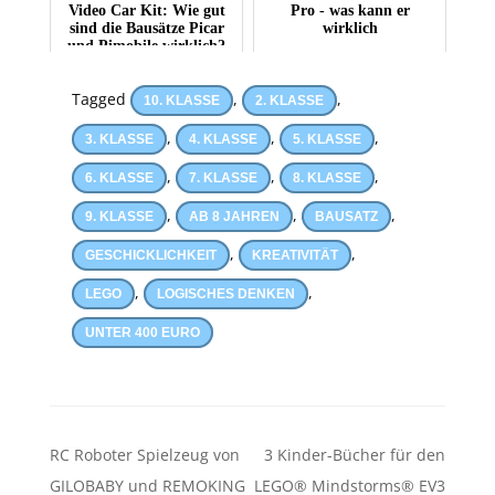
Video Car Kit: Wie gut
Pro - was kann er
sind die Bausätze Picar
wirklich
und Pimobile wirklich?
Tagged
,
,
10. KLASSE
2. KLASSE
,
,
,
3. KLASSE
4. KLASSE
5. KLASSE
,
,
,
6. KLASSE
7. KLASSE
8. KLASSE
,
,
,
9. KLASSE
AB 8 JAHREN
BAUSATZ
,
,
GESCHICKLICHKEIT
KREATIVITÄT
,
,
LEGO
LOGISCHES DENKEN
UNTER 400 EURO
Beitragsnavigation
RC Roboter Spielzeug von
3 Kinder-Bücher für den
GILOBABY und REMOKING
LEGO® Mindstorms® EV3