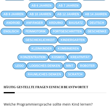
AB 6 JAHREN
AB 7 JAHREN
AB 8 JAHREN
AB 10 JAHREN
AB 12 JAHREN
AB 14 JAHREN
ANDROID
ANFÄNGER
ARDUINO
BAUSATZ
DEUTSCH
ENGLISCH
FEINMOTORIK
FORTGESCHRITTEN
GESCHENKE
GESCHICKLICHKEIT
KINDERGARTEN
KLEINKINDER
KOMBINIEREN
KONZENTRATION
KOSMOS
KREATIVITÄT
LEGO
LOGISCHES DENKEN
MINT
ROBOTER
RÄUMLICHES DENKEN
SCRATCH
HÄUFIG GESTELLTE FRAGEN EINFACH BEANTWORTET
Welche Programmiersprache sollte mein Kind lernen?