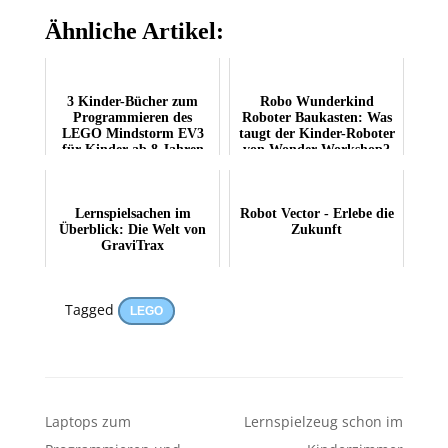
Ähnliche Artikel:
3 Kinder-Bücher zum
Robo Wunderkind
Programmieren des
Roboter Baukasten: Was
LEGO Mindstorm EV3
taugt der Kinder-Roboter
für Kinder ab 8 Jahren
von Wonder Workshop?
Lernspielsachen im
Robot Vector - Erlebe die
Überblick: Die Welt von
Zukunft
GraviTrax
Tagged
LEGO
Beitragsnavigation
Laptops zum
Lernspielzeug schon im