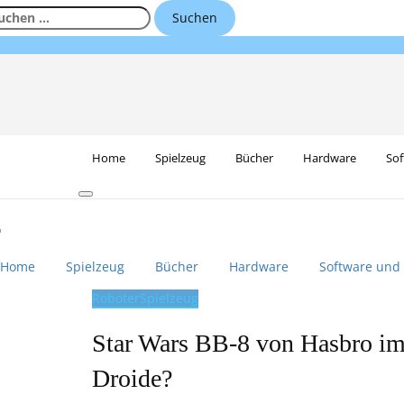
Skip
uchen
to
ch:
content
Home
Spielzeug
Bücher
Hardware
Sof
Home
Spielzeug
Bücher
Hardware
Software und
Roboter
Spielzeug
Star Wars BB-8 von Hasbro im T
Droide?