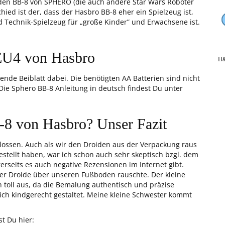
den BB-8 von SPHERO (die auch andere Star Wars Roboter
hied ist der, dass der Hasbro BB-8 eher ein Spielzeug ist,
Technik-Spielzeug für „große Kinder” und Erwachsene ist.
EU4 von Hasbro
Hä
nde Beiblatt dabei. Die benötigten AA Batterien sind nicht
ie Sphero BB-8 Anleitung in deutsch findest Du unter
-8 von Hasbro? Unser Fazit
hlossen. Auch als wir den Droiden aus der Verpackung raus
estellt haben, war ich schon auch sehr skeptisch bzgl. dem
ererseits es auch negative Rezensionen im Internet gibt.
der Droide über unseren Fußboden rauschte. Der kleine
ch toll aus, da die Bemalung authentisch und präzise
lich kindgerecht gestaltet. Meine kleine Schwester kommt
t Du hier: