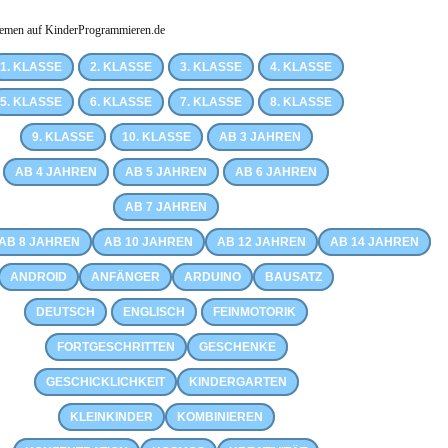
emen auf KinderProgrammieren.de
1. KLASSE
2. KLASSE
3. KLASSE
4. KLASSE
5. KLASSE
6. KLASSE
7. KLASSE
8. KLASSE
9. KLASSE
10. KLASSE
AB 3 JAHREN
AB 4 JAHREN
AB 5 JAHREN
AB 6 JAHREN
AB 7 JAHREN
AB 8 JAHREN
AB 10 JAHREN
AB 12 JAHREN
AB 14 JAHREN
ANDROID
ANFÄNGER
ARDUINO
BAUSATZ
DEUTSCH
ENGLISCH
FEINMOTORIK
FORTGESCHRITTEN
GESCHENKE
GESCHICKLICHKEIT
KINDERGARTEN
KLEINKINDER
KOMBINIEREN