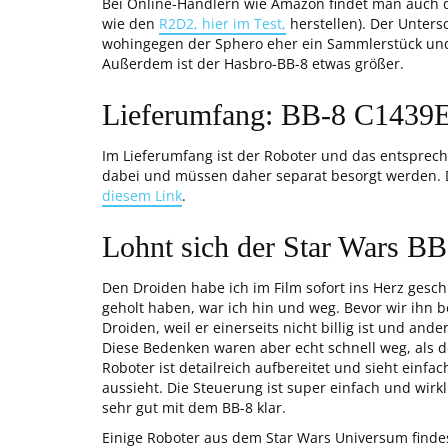
Bei Online-Händlern wie Amazon findet man auch 
wie den
R2D2, hier im Test,
herstellen). Der Untersc
wohingegen der Sphero eher ein Sammlerstück und 
Außerdem ist der Hasbro-BB-8 etwas größer.
Lieferumfang: BB-8 C1439
Im Lieferumfang ist der Roboter und das entspreche
dabei und müssen daher separat besorgt werden. D
diesem Link
.
Lohnt sich der Star Wars BB
Den Droiden habe ich im Film sofort ins Herz gesc
geholt haben, war ich hin und weg. Bevor wir ihn b
Droiden, weil er einerseits nicht billig ist und and
Diese Bedenken waren aber echt schnell weg, als 
Roboter ist detailreich aufbereitet und sieht einfa
aussieht. Die Steuerung ist super einfach und wirk
sehr gut mit dem BB-8 klar.
Einige Roboter aus dem Star Wars Universum findes