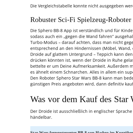
Die Vergleichstabelle konnte nicht ausgegeben wer
Robuster Sci-Fi Spielzeug-Roboter
Die Sphero BB-8 App ist verständlich und für Kinde
sodass auch ein „gegen die Wand fahren” ausgehal
Turbo-Modus – darauf achten, dass man nicht geg
entsprechend an den Hindernissen (Möbel, Wand, e
Droide auf glattem Untergrund – Teppich kann den
drücken könnten ist, wenn der Droide in Ruhe gelas
bettelte er um Deine Aufmerksamkeit. Außerdem ma
es ähnelt einem Schnarchen. Alles in allem ein su
Den Roboter Sphero Star Wars BB-8 kann man bed
günstigen Preis angeboten wird, dann definitiv kau
Was vor dem Kauf des Star 
Der Droide ist ausschließlich in englischer Sprache
händelbar.
Star Wars ferngesteuerter BB-8 von Hasbro im Kurzüber