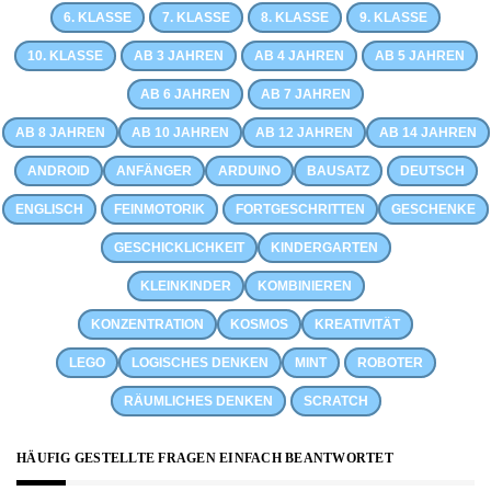
6. KLASSE
7. KLASSE
8. KLASSE
9. KLASSE
10. KLASSE
AB 3 JAHREN
AB 4 JAHREN
AB 5 JAHREN
AB 6 JAHREN
AB 7 JAHREN
AB 8 JAHREN
AB 10 JAHREN
AB 12 JAHREN
AB 14 JAHREN
ANDROID
ANFÄNGER
ARDUINO
BAUSATZ
DEUTSCH
ENGLISCH
FEINMOTORIK
FORTGESCHRITTEN
GESCHENKE
GESCHICKLICHKEIT
KINDERGARTEN
KLEINKINDER
KOMBINIEREN
KONZENTRATION
KOSMOS
KREATIVITÄT
LEGO
LOGISCHES DENKEN
MINT
ROBOTER
RÄUMLICHES DENKEN
SCRATCH
HÄUFIG GESTELLTE FRAGEN EINFACH BEANTWORTET