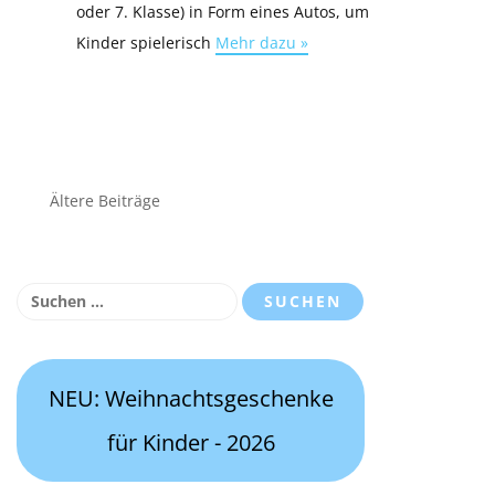
oder 7. Klasse) in Form eines Autos, um
Kinder spielerisch
Mehr dazu »
Beitragsnavigation
Ältere Beiträge
Suchen
nach:
NEU: Weihnachtsgeschenke
für Kinder - 2026