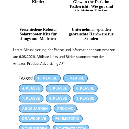
Kinder
Glow in the Dark im
Testbericht: Wie gut sind
die kleinen Kinder-
Roboter wirkli...
Verschiedene Roboter
Unternehmen spenden
Solarroboter Kits für
gebrauchte Hardware für
Jungs und Mädchen
Schulen
Letzte Aktualisierung der Preise und Informationen von Amazon
am 6.08.2026. Affiliate Links und Bilder stammen von der
Amazon Product Advertising API.
Tagged
,
,
10. KLASSE
3. KLASSE
,
,
,
4. KLASSE
5. KLASSE
6. KLASSE
,
,
,
7. KLASSE
8. KLASSE
9. KLASSE
,
,
AB 10 JAHREN
ARDUINO
,
,
DRAW&DRIVE
FEINMOTORIK
,
,
KOMBINIEREN
KONZENTRATION