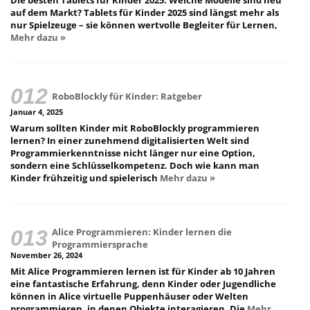
Die besten Tablets für Kinder 2025: Welche Modelle sind neu
auf dem Markt? Tablets für Kinder 2025 sind längst mehr als
nur Spielzeuge – sie können wertvolle Begleiter für Lernen,
Mehr dazu »
RoboBlockly für Kinder: Ratgeber
Januar 4, 2025
Warum sollten Kinder mit RoboBlockly programmieren
lernen? In einer zunehmend digitalisierten Welt sind
Programmierkenntnisse nicht länger nur eine Option,
sondern eine Schlüsselkompetenz. Doch wie kann man
Kinder frühzeitig und spielerisch
Mehr dazu »
Alice Programmieren: Kinder lernen die
Programmiersprache
November 26, 2024
Mit Alice Programmieren lernen ist für Kinder ab 10 Jahren
eine fantastische Erfahrung, denn Kinder oder Jugendliche
können in Alice virtuelle Puppenhäuser oder Welten
programmieren, in denen Objekte interagieren. Die
Mehr