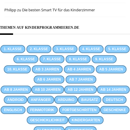
Philipp
zu
Die besten Smart TV für das Kinderzimmer
THEMEN AUF KINDERPROGRAMMIEREN.DE
1. KLASSE
2. KLASSE
3. KLASSE
4. KLASSE
5. KLASSE
6. KLASSE
7. KLASSE
8. KLASSE
9. KLASSE
10. KLASSE
AB 3 JAHREN
AB 4 JAHREN
AB 5 JAHREN
AB 6 JAHREN
AB 7 JAHREN
AB 8 JAHREN
AB 10 JAHREN
AB 12 JAHREN
AB 14 JAHREN
ANDROID
ANFÄNGER
ARDUINO
BAUSATZ
DEUTSCH
ENGLISCH
FEINMOTORIK
FORTGESCHRITTEN
GESCHENKE
GESCHICKLICHKEIT
KINDERGARTEN