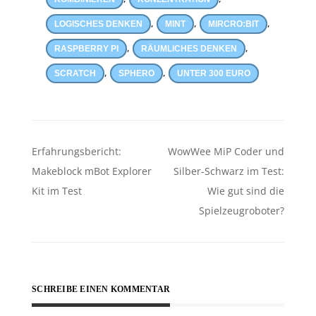
,
,
,
LOGISCHES DENKEN
MINT
MIRCRO:BIT
,
,
RASPBERRY PI
RÄUMLICHES DENKEN
,
,
SCRATCH
SPHERO
UNTER 300 EURO
Beitragsnavigation
Erfahrungsbericht:
WowWee MiP Coder und
Makeblock mBot Explorer
Silber-Schwarz im Test:
Kit im Test
Wie gut sind die
Spielzeugroboter?
SCHREIBE EINEN KOMMENTAR