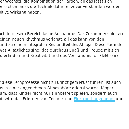
r Wechsel, die Kombination der Farben, all das lässt sich
erreichen muss die Technik dahinter zuvor verstanden worden
sitive Wirkung haben.
 auch in diesem Bereich keine Ausnahme. Das Zusammenspiel von
 einen neuen Rhythmus verlangt, all das kann von den
und zu einem integralen Bestandteil des Alltags. Diese Form der
was Alltägliches sind, das durchaus Spaß und Freude mit sich
u erfinden und Kreativität und das Verständnis für Elektronik
t diese Lernprozesse nicht zu unnötigem Frust führen, ist auch
was in einer angenehmen Atmosphäre erlernt wurde, länger
rum, dass Kinder nicht nur sinnbefreit spielen, sondern auch
ht, wird das Erlernen von Technik und
Elektronik angenehm
und