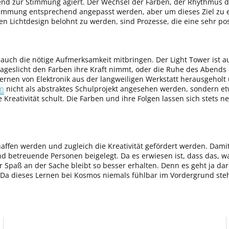
end zur Stimmung agiert. Der Wechsel der Farben, der Rhythmus de
 Stimmung entsprechend angepasst werden, aber um dieses Ziel zu 
n Lichtdesign belohnt zu werden, sind Prozesse, die eine sehr po
auch die nötige Aufmerksamkeit mitbringen. Der Light Tower ist
Tageslicht den Farben ihre Kraft nimmt, oder die Ruhe des Abends
ernen von Elektronik aus der langweiligen Werkstatt herausgeholt 
en
nicht als abstraktes Schulprojekt angesehen werden, sondern et
reativität schult. Die Farben und ihre Folgen lassen sich stets ne
haffen werden und zugleich die Kreativität gefördert werden. Dami
nd betreuende Personen beigelegt. Da es erwiesen ist, dass das, 
r Spaß an der Sache bleibt so besser erhalten. Denn es geht ja da
 Da dieses Lernen bei Kosmos niemals fühlbar im Vordergrund ste