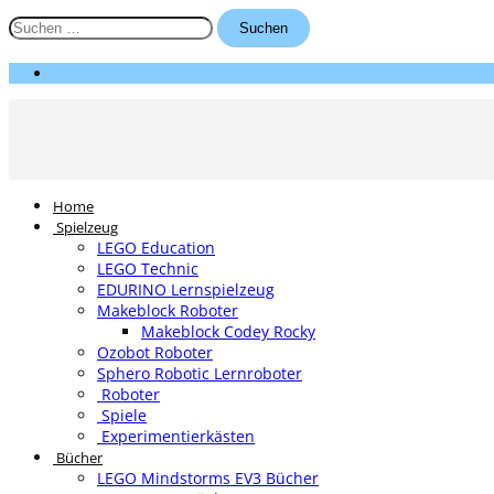
Skip
Suchen
to
nach:
content
Home
Spielzeug
LEGO Education
LEGO Technic
EDURINO Lernspielzeug
Makeblock Roboter
Makeblock Codey Rocky
Ozobot Roboter
Sphero Robotic Lernroboter
Roboter
Spiele
Experimentierkästen
Bücher
LEGO Mindstorms EV3 Bücher