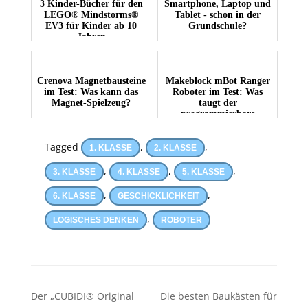
3 Kinder-Bücher für den
Smartphone, Laptop und
LEGO® Mindstorms®
Tablet - schon in der
EV3 für Kinder ab 10
Grundschule?
Jahren
Crenova Magnetbausteine
Makeblock mBot Ranger
im Test: Was kann das
Roboter im Test: Was
Magnet-Spielzeug?
taugt der
programmierbare
Roboter-Bausatz für
Kinder?
Tagged
,
,
1. KLASSE
2. KLASSE
,
,
,
3. KLASSE
4. KLASSE
5. KLASSE
,
,
6. KLASSE
GESCHICKLICHKEIT
,
LOGISCHES DENKEN
ROBOTER
Beitragsnavigation
Der „CUBIDI® Original
Die besten Baukästen für