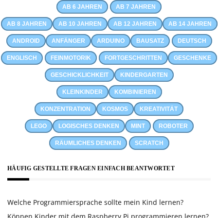
AB 6 JAHREN
AB 7 JAHREN
AB 8 JAHREN
AB 10 JAHREN
AB 12 JAHREN
AB 14 JAHREN
ANDROID
ANFÄNGER
ARDUINO
BAUSATZ
DEUTSCH
ENGLISCH
FEINMOTORIK
FORTGESCHRITTEN
GESCHENKE
GESCHICKLICHKEIT
KINDERGARTEN
KLEINKINDER
KOMBINIEREN
KONZENTRATION
KOSMOS
KREATIVITÄT
LEGO
LOGISCHES DENKEN
MINT
ROBOTER
RÄUMLICHES DENKEN
SCRATCH
HÄUFIG GESTELLTE FRAGEN EINFACH BEANTWORTET
Welche Programmiersprache sollte mein Kind lernen?
Können Kinder mit dem Raspberry Pi programmieren lernen?