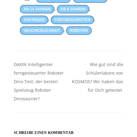
,
,
AB 14 JAHREN
AB 8 JAHREN
,
,
ANFÄNGER
FORTGESCHRITTEN
,
GESCHICKLICHKEIT
ROBOTER
Beitragsnavigation
DAXIN Intelligenter
Wie gut sind die
ferngesteuerter Roboter
Schülerlabore von
Dino Test, der besten
KOSMOS? Wir haben das
Spielzeug Roboter
für Dich getestet.
Dinosaurier?
SCHREIBE EINEN KOMMENTAR