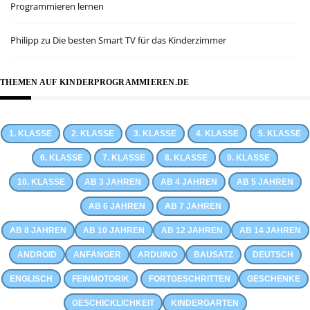
Programmieren lernen
Philipp
zu
Die besten Smart TV für das Kinderzimmer
THEMEN AUF KINDERPROGRAMMIEREN.DE
1. KLASSE
2. KLASSE
3. KLASSE
4. KLASSE
5. KLASSE
6. KLASSE
7. KLASSE
8. KLASSE
9. KLASSE
10. KLASSE
AB 3 JAHREN
AB 4 JAHREN
AB 5 JAHREN
AB 6 JAHREN
AB 7 JAHREN
AB 8 JAHREN
AB 10 JAHREN
AB 12 JAHREN
AB 14 JAHREN
ANDROID
ANFÄNGER
ARDUINO
BAUSATZ
DEUTSCH
ENGLISCH
FEINMOTORIK
FORTGESCHRITTEN
GESCHENKE
GESCHICKLICHKEIT
KINDERGARTEN