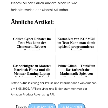
Xiaomi Mi oder auch andere Modelle wie
beispielsweise der Xiaomi Mi Robot.
Ähnliche Artikel:
Galileo Cyber Roboter im
KosmoBits von KOSMOS
Test: Was kann der
im Test: Kann man damit
Clementoni Roboter-
spielend programmieren
Baukasten?
lernen?
Das wichtigste zu Monster
Prime Climb – ThinkFun
Notebook Huma und die
– Das farbenfrohe
Monster Gaming Laptop
Mathematik-Spiel von
Erfahrungen in Kürze!
Ravensburger für
Mädchen & Jungen
Letzte Aktualisierung der Preise und Informationen von Amazon
am 8.08.2026. Affiliate Links und Bilder stammen von der
Amazon Product Advertising API.
Tagged
,
,
AB 10 JAHREN
AB 12 JAHREN