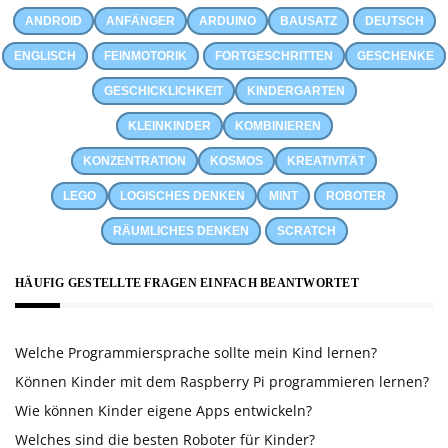
ANDROID
ANFÄNGER
ARDUINO
BAUSATZ
DEUTSCH
ENGLISCH
FEINMOTORIK
FORTGESCHRITTEN
GESCHENKE
GESCHICKLICHKEIT
KINDERGARTEN
KLEINKINDER
KOMBINIEREN
KONZENTRATION
KOSMOS
KREATIVITÄT
LEGO
LOGISCHES DENKEN
MINT
ROBOTER
RÄUMLICHES DENKEN
SCRATCH
HÄUFIG GESTELLTE FRAGEN EINFACH BEANTWORTET
Welche Programmiersprache sollte mein Kind lernen?
Können Kinder mit dem Raspberry Pi programmieren lernen?
Wie können Kinder eigene Apps entwickeln?
Welches sind die besten Roboter für Kinder?