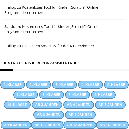
Philipp
zu
Kostenloses Tool für Kinder „Scratch”: Online
Programmieren lernen
Sandra
zu
Kostenloses Tool für Kinder „Scratch”: Online
Programmieren lernen
Philipp
zu
Die besten Smart TV für das Kinderzimmer
THEMEN AUF KINDERPROGRAMMIEREN.DE
1. KLASSE
2. KLASSE
3. KLASSE
4. KLASSE
5. KLASSE
6. KLASSE
7. KLASSE
8. KLASSE
9. KLASSE
10. KLASSE
AB 3 JAHREN
AB 4 JAHREN
AB 5 JAHREN
AB 6 JAHREN
AB 7 JAHREN
AB 8 JAHREN
AB 10 JAHREN
AB 12 JAHREN
AB 14 JAHREN