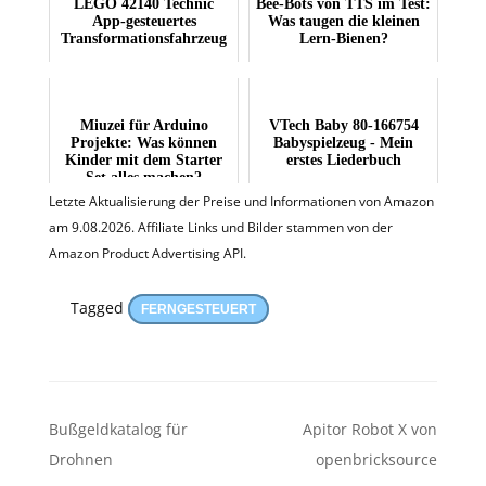
LEGO 42140 Technic
Bee-Bots von TTS im Test:
App-gesteuertes
Was taugen die kleinen
Transformationsfahrzeug
Lern-Bienen?
Miuzei für Arduino
VTech Baby 80-166754
Projekte: Was können
Babyspielzeug - Mein
Kinder mit dem Starter
erstes Liederbuch
Set alles machen?
Letzte Aktualisierung der Preise und Informationen von Amazon
am 9.08.2026. Affiliate Links und Bilder stammen von der
Amazon Product Advertising API.
Tagged
FERNGESTEUERT
Beitragsnavigation
Bußgeldkatalog für
Apitor Robot X von
Drohnen
openbricksource