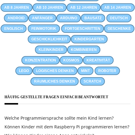
AB 8 JAHREN
AB 10 JAHREN
AB 12 JAHREN
AB 14 JAHREN
ANDROID
ANFÄNGER
ARDUINO
BAUSATZ
DEUTSCH
ENGLISCH
FEINMOTORIK
FORTGESCHRITTEN
GESCHENKE
GESCHICKLICHKEIT
KINDERGARTEN
KLEINKINDER
KOMBINIEREN
KONZENTRATION
KOSMOS
KREATIVITÄT
LEGO
LOGISCHES DENKEN
MINT
ROBOTER
RÄUMLICHES DENKEN
SCRATCH
HÄUFIG GESTELLTE FRAGEN EINFACH BEANTWORTET
Welche Programmiersprache sollte mein Kind lernen?
Können Kinder mit dem Raspberry Pi programmieren lernen?