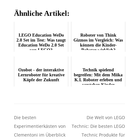
Ähnliche Artikel:
LEGO Education WeDo
Roboter von Think
2.0 Set im Test: Was taugt
Gizmos im Vergleich: Was
Education WeDo 2.0 Set
können die Kinder-
von LEGO?
Roboter wirklich?
Ozobot - der interaktive
Technik spielend
Lernroboter für kreative
begreifen: Mit dem Miika
Köpfe der Zukunft
K.I. Roboter erleben und
verstehen Kinder
künstliche Intel...
Beitragsnavigation
Die besten
Die Welt von LEGO
Experimentierkästen von
Technic: Die besten LEGO
Clementoni im Überblick
Technic Produkte für