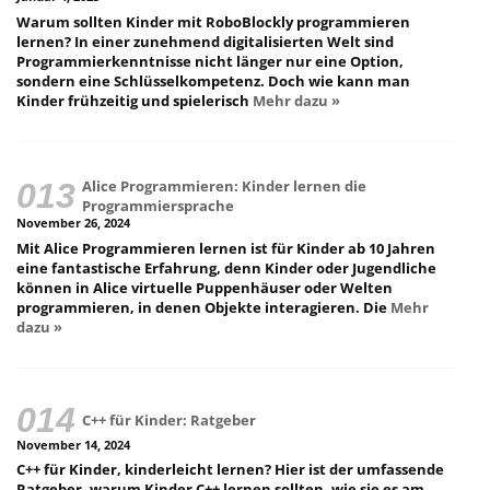
Warum sollten Kinder mit RoboBlockly programmieren
lernen? In einer zunehmend digitalisierten Welt sind
Programmierkenntnisse nicht länger nur eine Option,
sondern eine Schlüsselkompetenz. Doch wie kann man
Kinder frühzeitig und spielerisch
Mehr dazu »
Alice Programmieren: Kinder lernen die
Programmiersprache
November 26, 2024
Mit Alice Programmieren lernen ist für Kinder ab 10 Jahren
eine fantastische Erfahrung, denn Kinder oder Jugendliche
können in Alice virtuelle Puppenhäuser oder Welten
programmieren, in denen Objekte interagieren. Die
Mehr
dazu »
C++ für Kinder: Ratgeber
November 14, 2024
C++ für Kinder, kinderleicht lernen? Hier ist der umfassende
Ratgeber, warum Kinder C++ lernen sollten, wie sie es am