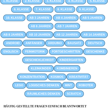
1. KLASSE
2. KLASSE
3. KLASSE
4. KLASSE
5. KLASSE
6. KLASSE
7. KLASSE
8. KLASSE
9. KLASSE
10. KLASSE
AB 3 JAHREN
AB 4 JAHREN
AB 5 JAHREN
AB 6 JAHREN
AB 7 JAHREN
AB 8 JAHREN
AB 10 JAHREN
AB 12 JAHREN
AB 14 JAHREN
ANDROID
ANFÄNGER
ARDUINO
BAUSATZ
DEUTSCH
ENGLISCH
FEINMOTORIK
FORTGESCHRITTEN
GESCHENKE
GESCHICKLICHKEIT
KINDERGARTEN
KLEINKINDER
KOMBINIEREN
KONZENTRATION
KOSMOS
KREATIVITÄT
LEGO
LOGISCHES DENKEN
MINT
ROBOTER
RÄUMLICHES DENKEN
SCRATCH
HÄUFIG GESTELLTE FRAGEN EINFACH BEANTWORTET