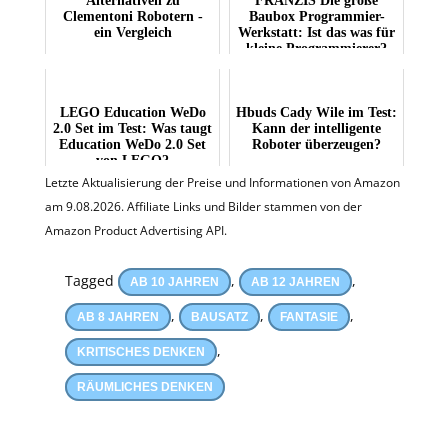
Alternativen zu
FRANZIS Die große
Clementoni Robotern -
Baubox Programmier-
ein Vergleich
Werkstatt: Ist das was für
kleine Programmierer?
LEGO Education WeDo
Hbuds Cady Wile im Test:
2.0 Set im Test: Was taugt
Kann der intelligente
Education WeDo 2.0 Set
Roboter überzeugen?
von LEGO?
Letzte Aktualisierung der Preise und Informationen von Amazon
am 9.08.2026. Affiliate Links und Bilder stammen von der
Amazon Product Advertising API.
Tagged
,
,
AB 10 JAHREN
AB 12 JAHREN
,
,
,
AB 8 JAHREN
BAUSATZ
FANTASIE
,
KRITISCHES DENKEN
RÄUMLICHES DENKEN