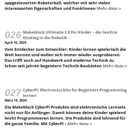
appgesteuerten Roboterball, welcher mit sehr vielen
interessanten Eigenschaften und Funktionen
Mehr dazu »
Makeblock Ultimate 2.0 für Kinder – der leichte
Einstieg in die Robotik
April 16, 2024
Vom Entdecker zum Entwickler: Kinder lernen spielerisch die
Welt kennen und wollen sich immer wieder ausprobieren.
Das trifft auch auf Handwerk und moderne Technik zu.
Schon seit Jahren begeistern Technik-Baukästen
Mehr dazu »
CyberPi: Electronics Kits for Beginners Programming
lernen
März 14, 2024
Die Makeblock CyberPi Produkte sind elektronische Lernsets
nicht nur für Anfänger. Damit können deine Kinder spielend
leicht Programmieren lernen. Die Produkte sind lohnend für
die ganze Familie. Mit CyberPi –
Mehr dazu »