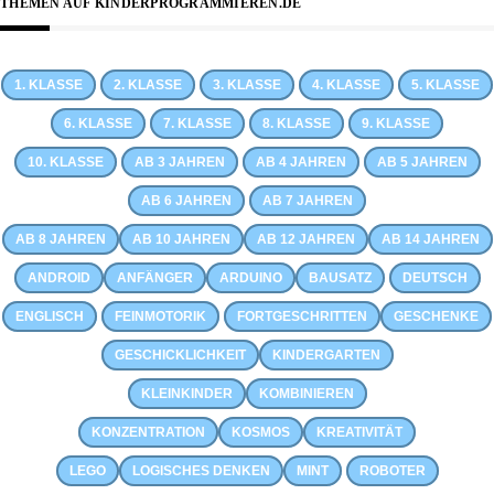
THEMEN AUF KINDERPROGRAMMIEREN.DE
1. KLASSE
2. KLASSE
3. KLASSE
4. KLASSE
5. KLASSE
6. KLASSE
7. KLASSE
8. KLASSE
9. KLASSE
10. KLASSE
AB 3 JAHREN
AB 4 JAHREN
AB 5 JAHREN
AB 6 JAHREN
AB 7 JAHREN
AB 8 JAHREN
AB 10 JAHREN
AB 12 JAHREN
AB 14 JAHREN
ANDROID
ANFÄNGER
ARDUINO
BAUSATZ
DEUTSCH
ENGLISCH
FEINMOTORIK
FORTGESCHRITTEN
GESCHENKE
GESCHICKLICHKEIT
KINDERGARTEN
KLEINKINDER
KOMBINIEREN
KONZENTRATION
KOSMOS
KREATIVITÄT
LEGO
LOGISCHES DENKEN
MINT
ROBOTER