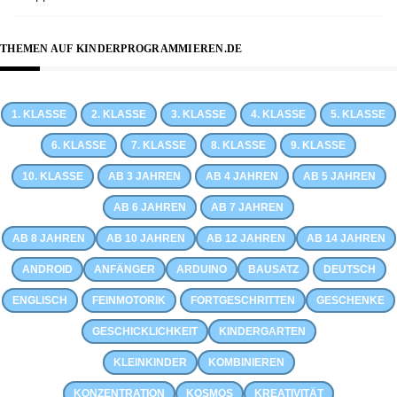
THEMEN AUF KINDERPROGRAMMIEREN.DE
1. KLASSE
2. KLASSE
3. KLASSE
4. KLASSE
5. KLASSE
6. KLASSE
7. KLASSE
8. KLASSE
9. KLASSE
10. KLASSE
AB 3 JAHREN
AB 4 JAHREN
AB 5 JAHREN
AB 6 JAHREN
AB 7 JAHREN
AB 8 JAHREN
AB 10 JAHREN
AB 12 JAHREN
AB 14 JAHREN
ANDROID
ANFÄNGER
ARDUINO
BAUSATZ
DEUTSCH
ENGLISCH
FEINMOTORIK
FORTGESCHRITTEN
GESCHENKE
GESCHICKLICHKEIT
KINDERGARTEN
KLEINKINDER
KOMBINIEREN
KONZENTRATION
KOSMOS
KREATIVITÄT