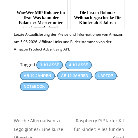
WowWee MiP Roboter im
Die besten Roboter
Test: Was kann der
Weihnachtsgeschenke für
Balancier-Meister unter
Kinder ab 8 Jahren
den Lernrobotern?
Letzte Aktualisierung der Preise und Informationen von Amazon
am 5.08.2026. Affiliate Links und Bilder stammen von der
Amazon Product Advertising API.
Tagged
,
,
3. KLASSE
4. KLASSE
,
,
,
AB 10 JAHREN
AB 12 JAHREN
LAPTOP
NOTEBOOK
Beitragsnavigation
Welche Alternativen zu
Raspberry Pi Starter Kit
Lego gibt es? Eine kurze
für Kinder: Alles für den
Übersicht.
Start!