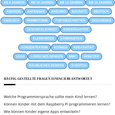
AB 8 JAHREN
AB 10 JAHREN
AB 12 JAHREN
AB 14 JAHREN
ANDROID
ANFÄNGER
ARDUINO
BAUSATZ
DEUTSCH
ENGLISCH
FEINMOTORIK
FORTGESCHRITTEN
GESCHENKE
GESCHICKLICHKEIT
KINDERGARTEN
KLEINKINDER
KOMBINIEREN
KONZENTRATION
KOSMOS
KREATIVITÄT
LEGO
LOGISCHES DENKEN
MINT
ROBOTER
RÄUMLICHES DENKEN
SCRATCH
HÄUFIG GESTELLTE FRAGEN EINFACH BEANTWORTET
Welche Programmiersprache sollte mein Kind lernen?
Können Kinder mit dem Raspberry Pi programmieren lernen?
Wie können Kinder eigene Apps entwickeln?