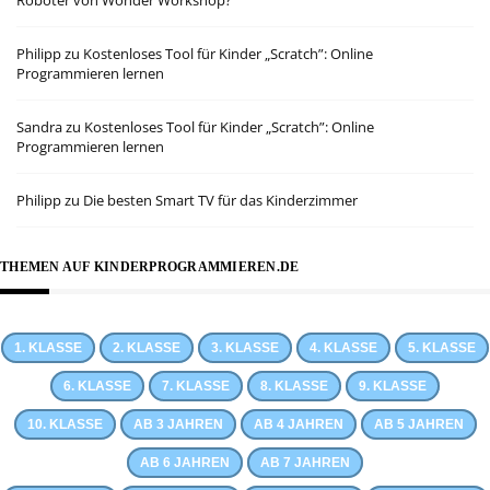
Roboter von Wonder Workshop?
Philipp
zu
Kostenloses Tool für Kinder „Scratch”: Online
Programmieren lernen
Sandra
zu
Kostenloses Tool für Kinder „Scratch”: Online
Programmieren lernen
Philipp
zu
Die besten Smart TV für das Kinderzimmer
THEMEN AUF KINDERPROGRAMMIEREN.DE
1. KLASSE
2. KLASSE
3. KLASSE
4. KLASSE
5. KLASSE
6. KLASSE
7. KLASSE
8. KLASSE
9. KLASSE
10. KLASSE
AB 3 JAHREN
AB 4 JAHREN
AB 5 JAHREN
AB 6 JAHREN
AB 7 JAHREN