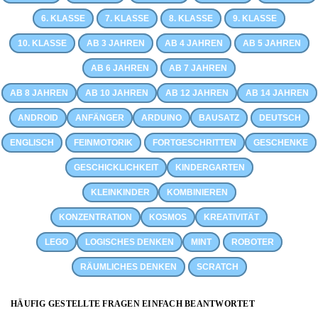
6. KLASSE
7. KLASSE
8. KLASSE
9. KLASSE
10. KLASSE
AB 3 JAHREN
AB 4 JAHREN
AB 5 JAHREN
AB 6 JAHREN
AB 7 JAHREN
AB 8 JAHREN
AB 10 JAHREN
AB 12 JAHREN
AB 14 JAHREN
ANDROID
ANFÄNGER
ARDUINO
BAUSATZ
DEUTSCH
ENGLISCH
FEINMOTORIK
FORTGESCHRITTEN
GESCHENKE
GESCHICKLICHKEIT
KINDERGARTEN
KLEINKINDER
KOMBINIEREN
KONZENTRATION
KOSMOS
KREATIVITÄT
LEGO
LOGISCHES DENKEN
MINT
ROBOTER
RÄUMLICHES DENKEN
SCRATCH
HÄUFIG GESTELLTE FRAGEN EINFACH BEANTWORTET