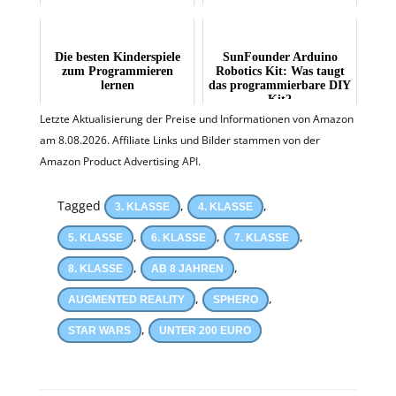
Level Anfänger
Die besten Kinderspiele
SunFounder Arduino
zum Programmieren
Robotics Kit: Was taugt
lernen
das programmierbare DIY
Kit?
Letzte Aktualisierung der Preise und Informationen von Amazon
am 8.08.2026. Affiliate Links und Bilder stammen von der
Amazon Product Advertising API.
Tagged
,
,
3. KLASSE
4. KLASSE
,
,
,
5. KLASSE
6. KLASSE
7. KLASSE
,
,
8. KLASSE
AB 8 JAHREN
,
,
AUGMENTED REALITY
SPHERO
,
STAR WARS
UNTER 200 EURO