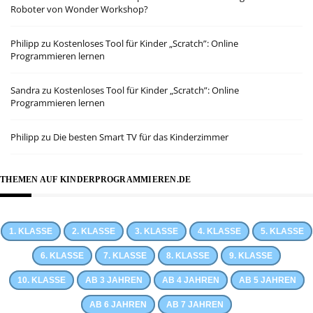
Roboter von Wonder Workshop?
Philipp
zu
Kostenloses Tool für Kinder „Scratch”: Online
Programmieren lernen
Sandra
zu
Kostenloses Tool für Kinder „Scratch”: Online
Programmieren lernen
Philipp
zu
Die besten Smart TV für das Kinderzimmer
THEMEN AUF KINDERPROGRAMMIEREN.DE
1. KLASSE
2. KLASSE
3. KLASSE
4. KLASSE
5. KLASSE
6. KLASSE
7. KLASSE
8. KLASSE
9. KLASSE
10. KLASSE
AB 3 JAHREN
AB 4 JAHREN
AB 5 JAHREN
AB 6 JAHREN
AB 7 JAHREN