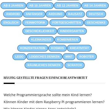
AB 8 JAHREN
AB 10 JAHREN
AB 12 JAHREN
AB 14 JAHREN
ANDROID
ANFÄNGER
ARDUINO
BAUSATZ
DEUTSCH
ENGLISCH
FEINMOTORIK
FORTGESCHRITTEN
GESCHENKE
GESCHICKLICHKEIT
KINDERGARTEN
KLEINKINDER
KOMBINIEREN
KONZENTRATION
KOSMOS
KREATIVITÄT
LEGO
LOGISCHES DENKEN
MINT
ROBOTER
RÄUMLICHES DENKEN
SCRATCH
HÄUFIG GESTELLTE FRAGEN EINFACH BEANTWORTET
Welche Programmiersprache sollte mein Kind lernen?
Können Kinder mit dem Raspberry Pi programmieren lernen?
Wie können Kinder eigene Apps entwickeln?