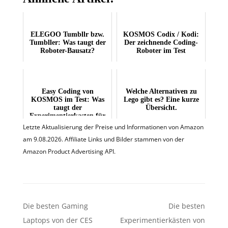
ELEGOO Tumbllr bzw.
KOSMOS Codix / Kodi:
Tumbller: Was taugt der
Der zeichnende Coding-
Roboter-Bausatz?
Roboter im Test
Easy Coding von
Welche Alternativen zu
KOSMOS im Test: Was
Lego gibt es? Eine kurze
taugt der
Übersicht.
Experimentierkasten für
Kinder?
Letzte Aktualisierung der Preise und Informationen von Amazon
am 9.08.2026. Affiliate Links und Bilder stammen von der
Amazon Product Advertising API.
Beitragsnavigation
Die besten Gaming
Die besten
Laptops von der CES
Experimentierkästen von