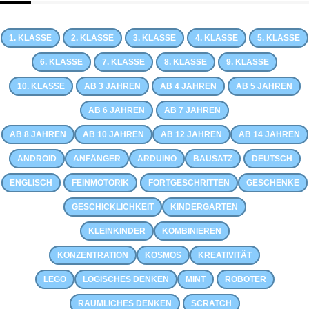
1. KLASSE
2. KLASSE
3. KLASSE
4. KLASSE
5. KLASSE
6. KLASSE
7. KLASSE
8. KLASSE
9. KLASSE
10. KLASSE
AB 3 JAHREN
AB 4 JAHREN
AB 5 JAHREN
AB 6 JAHREN
AB 7 JAHREN
AB 8 JAHREN
AB 10 JAHREN
AB 12 JAHREN
AB 14 JAHREN
ANDROID
ANFÄNGER
ARDUINO
BAUSATZ
DEUTSCH
ENGLISCH
FEINMOTORIK
FORTGESCHRITTEN
GESCHENKE
GESCHICKLICHKEIT
KINDERGARTEN
KLEINKINDER
KOMBINIEREN
KONZENTRATION
KOSMOS
KREATIVITÄT
LEGO
LOGISCHES DENKEN
MINT
ROBOTER
RÄUMLICHES DENKEN
SCRATCH