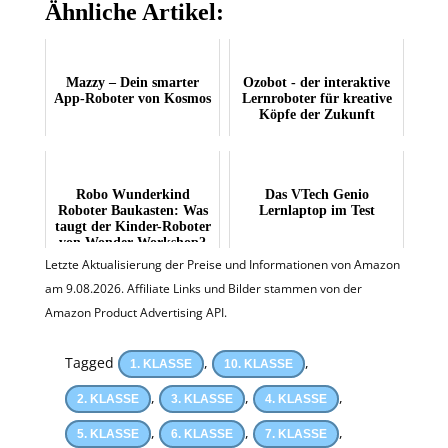
Ähnliche Artikel:
Mazzy – Dein smarter
Ozobot - der interaktive
App-Roboter von Kosmos
Lernroboter für kreative
Köpfe der Zukunft
Robo Wunderkind
Das VTech Genio
Roboter Baukasten: Was
Lernlaptop im Test
taugt der Kinder-Roboter
von Wonder Workshop?
Letzte Aktualisierung der Preise und Informationen von Amazon
am 9.08.2026. Affiliate Links und Bilder stammen von der
Amazon Product Advertising API.
Tagged
,
,
1. KLASSE
10. KLASSE
,
,
,
2. KLASSE
3. KLASSE
4. KLASSE
,
,
,
5. KLASSE
6. KLASSE
7. KLASSE