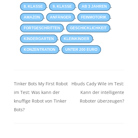
,
,
,
8. KLASSE
9. KLASSE
AB 3 JAHREN
,
,
,
AMAZON
ANFÄNGER
FEINMOTORIK
,
,
FORTGESCHRITTEN
GESCHICKLICHKEIT
,
,
KINDERGARTEN
KLEINKINDER
,
KONZENTRATION
UNTER 200 EURO
Beitragsnavigation
Tinker Bots My First Robot
Hbuds Cady Wile im Test:
im Test: Was kann der
Kann der intelligente
knuffige Robot von Tinker
Roboter überzeugen?
Bots?