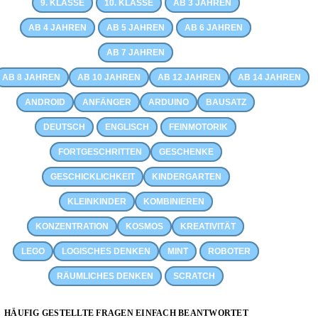
9. KLASSE
10. KLASSE
AB 3 JAHREN
AB 4 JAHREN
AB 5 JAHREN
AB 6 JAHREN
AB 7 JAHREN
AB 8 JAHREN
AB 10 JAHREN
AB 12 JAHREN
AB 14 JAHREN
ANDROID
ANFÄNGER
ARDUINO
BAUSATZ
DEUTSCH
ENGLISCH
FEINMOTORIK
FORTGESCHRITTEN
GESCHENKE
GESCHICKLICHKEIT
KINDERGARTEN
KLEINKINDER
KOMBINIEREN
KONZENTRATION
KOSMOS
KREATIVITÄT
LEGO
LOGISCHES DENKEN
MINT
ROBOTER
RÄUMLICHES DENKEN
SCRATCH
HÄUFIG GESTELLTE FRAGEN EINFACH BEANTWORTET