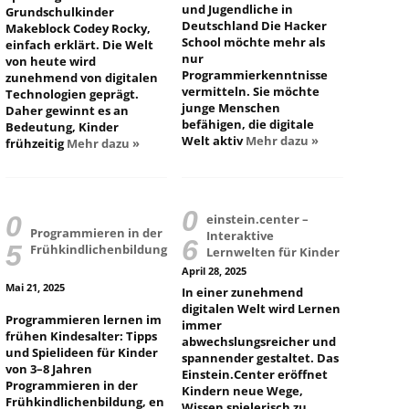
und Jugendliche in
Grundschulkinder
Deutschland Die Hacker
Makeblock Codey Rocky,
School möchte mehr als
einfach erklärt. Die Welt
nur
von heute wird
Programmierkenntnisse
zunehmend von digitalen
vermitteln. Sie möchte
Technologien geprägt.
junge Menschen
Daher gewinnt es an
befähigen, die digitale
Bedeutung, Kinder
Welt aktiv
Mehr dazu »
frühzeitig
Mehr dazu »
einstein.center –
Programmieren in der
Interaktive
Frühkindlichenbildung
Lernwelten für Kinder
April 28, 2025
Mai 21, 2025
In einer zunehmend
digitalen Welt wird Lernen
Programmieren lernen im
immer
frühen Kindesalter: Tipps
abwechslungsreicher und
und Spielideen für Kinder
spannender gestaltet. Das
von 3–8 Jahren
Einstein.Center eröffnet
Programmieren in der
Kindern neue Wege,
Frühkindlichenbildung, en
Wissen spielerisch zu