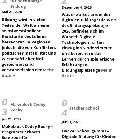
für nachhaltige
Bildung
Dezember 4, 2025
Mai 21, 2026
Was erwartet uns in der
Bildung wird in vielen
digitalen Bildung? Die Welt
Teilen der Welt als eine
des Bildungsspielzeuge
selbstverständliche
2026 befindet sich im
Konstante des Lebens
Wandel: Digitale
betrachtet. In Regionen
Technologien halten
jedoch, die von Konflikten,
Einzug ins Kinderzimmer
politischer Instabilität und
und bereichern das
wirtschaftlicher Not
Lernen durch spielerische
gezeichnet sind,
Erfahrungen.
verwandelt sich der
Mehr
Bildungsspielzeuge
Mehr
dazu »
dazu »
Makeblock Codey
Hacker School
Rocky
Juli 21, 2025
Juni 3, 2025
Makeblock Codey Rocky –
Hacker School gGmbH –
Programmierbares
Digitale Bildung für Kinder
Spielzeug für