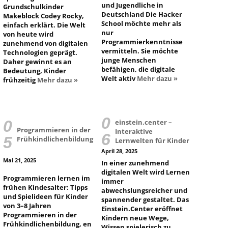
und Jugendliche in
Grundschulkinder
Deutschland Die Hacker
Makeblock Codey Rocky,
School möchte mehr als
einfach erklärt. Die Welt
nur
von heute wird
Programmierkenntnisse
zunehmend von digitalen
vermitteln. Sie möchte
Technologien geprägt.
junge Menschen
Daher gewinnt es an
befähigen, die digitale
Bedeutung, Kinder
Welt aktiv
Mehr dazu »
frühzeitig
Mehr dazu »
einstein.center –
Programmieren in der
Interaktive
Frühkindlichenbildung
Lernwelten für Kinder
April 28, 2025
Mai 21, 2025
In einer zunehmend
digitalen Welt wird Lernen
Programmieren lernen im
immer
frühen Kindesalter: Tipps
abwechslungsreicher und
und Spielideen für Kinder
spannender gestaltet. Das
von 3–8 Jahren
Einstein.Center eröffnet
Programmieren in der
Kindern neue Wege,
Frühkindlichenbildung, en
Wissen spielerisch zu