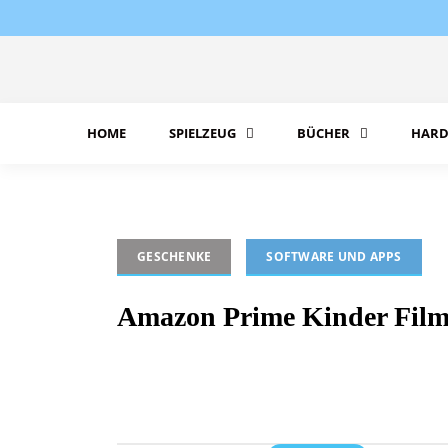
Skip
to
content
HOME
SPIELZEUG
BÜCHER
HARD
GESCHENKE
SOFTWARE UND APPS
Amazon Prime Kinder Filme