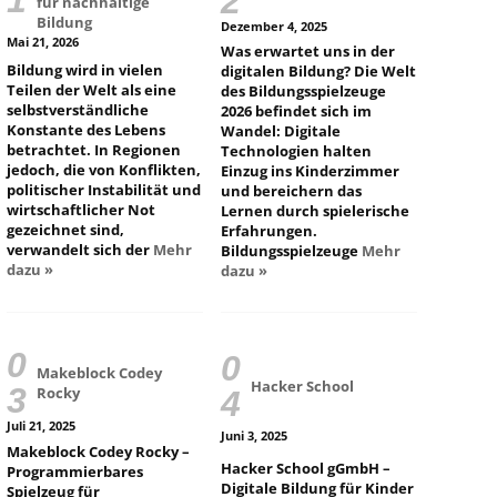
für nachhaltige
Bildung
Dezember 4, 2025
Mai 21, 2026
Was erwartet uns in der
Bildung wird in vielen
digitalen Bildung? Die Welt
Teilen der Welt als eine
des Bildungsspielzeuge
selbstverständliche
2026 befindet sich im
Konstante des Lebens
Wandel: Digitale
betrachtet. In Regionen
Technologien halten
jedoch, die von Konflikten,
Einzug ins Kinderzimmer
politischer Instabilität und
und bereichern das
wirtschaftlicher Not
Lernen durch spielerische
gezeichnet sind,
Erfahrungen.
verwandelt sich der
Mehr
Bildungsspielzeuge
Mehr
dazu »
dazu »
Makeblock Codey
Hacker School
Rocky
Juli 21, 2025
Juni 3, 2025
Makeblock Codey Rocky –
Hacker School gGmbH –
Programmierbares
Digitale Bildung für Kinder
Spielzeug für