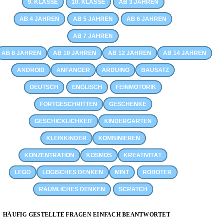
9. KLASSE
10. KLASSE
AB 3 JAHREN
AB 4 JAHREN
AB 5 JAHREN
AB 6 JAHREN
AB 7 JAHREN
AB 8 JAHREN
AB 10 JAHREN
AB 12 JAHREN
AB 14 JAHREN
ANDROID
ANFÄNGER
ARDUINO
BAUSATZ
DEUTSCH
ENGLISCH
FEINMOTORIK
FORTGESCHRITTEN
GESCHENKE
GESCHICKLICHKEIT
KINDERGARTEN
KLEINKINDER
KOMBINIEREN
KONZENTRATION
KOSMOS
KREATIVITÄT
LEGO
LOGISCHES DENKEN
MINT
ROBOTER
RÄUMLICHES DENKEN
SCRATCH
HÄUFIG GESTELLTE FRAGEN EINFACH BEANTWORTET