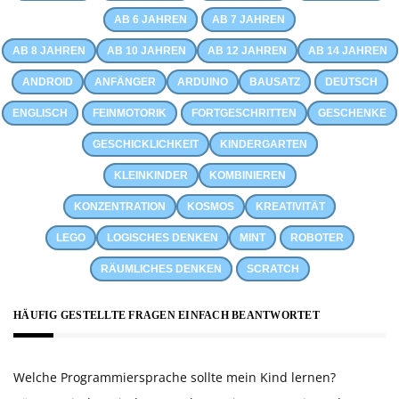
AB 6 JAHREN
AB 7 JAHREN
AB 8 JAHREN
AB 10 JAHREN
AB 12 JAHREN
AB 14 JAHREN
ANDROID
ANFÄNGER
ARDUINO
BAUSATZ
DEUTSCH
ENGLISCH
FEINMOTORIK
FORTGESCHRITTEN
GESCHENKE
GESCHICKLICHKEIT
KINDERGARTEN
KLEINKINDER
KOMBINIEREN
KONZENTRATION
KOSMOS
KREATIVITÄT
LEGO
LOGISCHES DENKEN
MINT
ROBOTER
RÄUMLICHES DENKEN
SCRATCH
HÄUFIG GESTELLTE FRAGEN EINFACH BEANTWORTET
Welche Programmiersprache sollte mein Kind lernen?