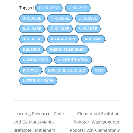
Tagged
,
,
10. KLASSE
2. KLASSE
,
,
,
3. KLASSE
4. KLASSE
5. KLASSE
,
,
,
6. KLASSE
7. KLASSE
8. KLASSE
,
,
,
9. KLASSE
AB 8 JAHREN
ARDUINO
,
,
DEUTSCH
GESCHICKLICHKEIT
,
,
KOMBINIEREN
KONZENTRATION
,
,
,
KOSMOS
LOGISCHES DENKEN
MINT
UNTER 100 EURO
Beitragsnavigation
Learning Resources Code
Clementoni Evolution
and Go Maus-Mania
Roboter: Was taugt der
Brettspiel: Mit einem
Roboter von Clementoni?