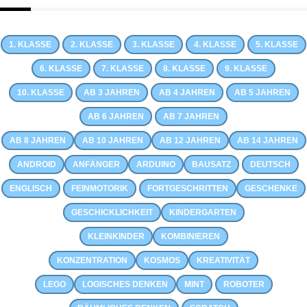
1. KLASSE
2. KLASSE
3. KLASSE
4. KLASSE
5. KLASSE
6. KLASSE
7. KLASSE
8. KLASSE
9. KLASSE
10. KLASSE
AB 3 JAHREN
AB 4 JAHREN
AB 5 JAHREN
AB 6 JAHREN
AB 7 JAHREN
AB 8 JAHREN
AB 10 JAHREN
AB 12 JAHREN
AB 14 JAHREN
ANDROID
ANFÄNGER
ARDUINO
BAUSATZ
DEUTSCH
ENGLISCH
FEINMOTORIK
FORTGESCHRITTEN
GESCHENKE
GESCHICKLICHKEIT
KINDERGARTEN
KLEINKINDER
KOMBINIEREN
KONZENTRATION
KOSMOS
KREATIVITÄT
LEGO
LOGISCHES DENKEN
MINT
ROBOTER