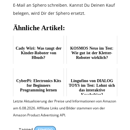
E-Mail an Sphero schreiben. Kannst Du Deinen Kauf
belegen, wird Dir der Sphero ersetzt.
Ähnliche Artikel:
Cady Wiri: Was taugt der
KOSMOS Nexo im Test:
Kinder-Roboter von
Wie gut ist der Kletter-
Hbuds?
Roboter wirklich?
CyberPi: Electronics Kits
Lingufino von DIALOG
for Beginners
TOYS im Test: Lohnt sich
Programming lernen
das interaktive
Kuscheltier?
Letzte Aktualisierung der Preise und Informationen von Amazon
am 6.08.2026. Affiliate Links und Bilder stammen von der
Amazon Product Advertising API.
Tagged