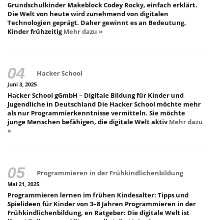
Grundschulkinder Makeblock Codey Rocky, einfach erklärt.
Die Welt von heute wird zunehmend von digitalen
Technologien geprägt. Daher gewinnt es an Bedeutung,
Kinder frühzeitig
Mehr dazu »
Hacker School
Juni 3, 2025
Hacker School gGmbH – Digitale Bildung für Kinder und
Jugendliche in Deutschland Die Hacker School möchte mehr
als nur Programmierkenntnisse vermitteln. Sie möchte
junge Menschen befähigen, die digitale Welt aktiv
Mehr dazu
»
Programmieren in der Frühkindlichenbildung
Mai 21, 2025
Programmieren lernen im frühen Kindesalter: Tipps und
Spielideen für Kinder von 3–8 Jahren Programmieren in der
Frühkindlichenbildung, en Ratgeber: Die digitale Welt ist