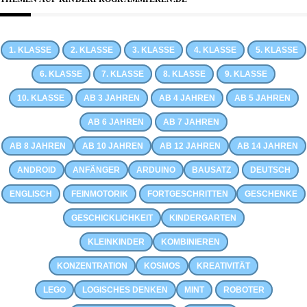
1. KLASSE
2. KLASSE
3. KLASSE
4. KLASSE
5. KLASSE
6. KLASSE
7. KLASSE
8. KLASSE
9. KLASSE
10. KLASSE
AB 3 JAHREN
AB 4 JAHREN
AB 5 JAHREN
AB 6 JAHREN
AB 7 JAHREN
AB 8 JAHREN
AB 10 JAHREN
AB 12 JAHREN
AB 14 JAHREN
ANDROID
ANFÄNGER
ARDUINO
BAUSATZ
DEUTSCH
ENGLISCH
FEINMOTORIK
FORTGESCHRITTEN
GESCHENKE
GESCHICKLICHKEIT
KINDERGARTEN
KLEINKINDER
KOMBINIEREN
KONZENTRATION
KOSMOS
KREATIVITÄT
LEGO
LOGISCHES DENKEN
MINT
ROBOTER