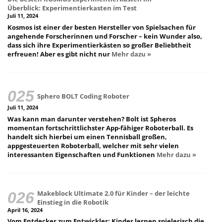
Überblick: Experimentierkasten im Test
Juli 11, 2024
Kosmos ist einer der besten Hersteller von Spielsachen für
angehende Forscherinnen und Forscher – kein Wunder also,
dass sich ihre Experimentierkästen so großer Beliebtheit
erfreuen! Aber es gibt nicht nur
Mehr dazu »
Sphero BOLT Coding Roboter
Juli 11, 2024
Was kann man darunter verstehen? Bolt ist Spheros
momentan fortschrittlichster App-fähiger Roboterball. Es
handelt sich hierbei um einen Tennisball großen,
appgesteuerten Roboterball, welcher mit sehr vielen
interessanten Eigenschaften und Funktionen
Mehr dazu »
Makeblock Ultimate 2.0 für Kinder – der leichte
Einstieg in die Robotik
April 16, 2024
Vom Entdecker zum Entwickler: Kinder lernen spielerisch die