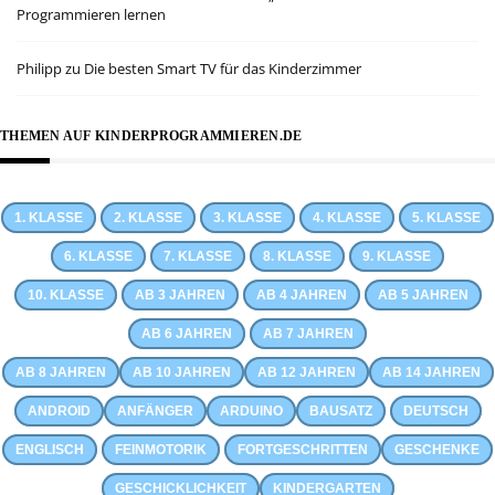
Programmieren lernen
Philipp
zu
Die besten Smart TV für das Kinderzimmer
THEMEN AUF KINDERPROGRAMMIEREN.DE
1. KLASSE
2. KLASSE
3. KLASSE
4. KLASSE
5. KLASSE
6. KLASSE
7. KLASSE
8. KLASSE
9. KLASSE
10. KLASSE
AB 3 JAHREN
AB 4 JAHREN
AB 5 JAHREN
AB 6 JAHREN
AB 7 JAHREN
AB 8 JAHREN
AB 10 JAHREN
AB 12 JAHREN
AB 14 JAHREN
ANDROID
ANFÄNGER
ARDUINO
BAUSATZ
DEUTSCH
ENGLISCH
FEINMOTORIK
FORTGESCHRITTEN
GESCHENKE
GESCHICKLICHKEIT
KINDERGARTEN