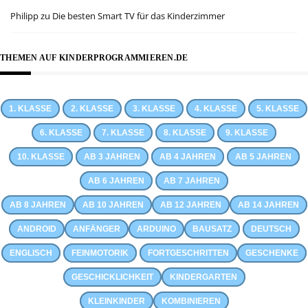
Philipp
zu
Die besten Smart TV für das Kinderzimmer
THEMEN AUF KINDERPROGRAMMIEREN.DE
1. KLASSE
2. KLASSE
3. KLASSE
4. KLASSE
5. KLASSE
6. KLASSE
7. KLASSE
8. KLASSE
9. KLASSE
10. KLASSE
AB 3 JAHREN
AB 4 JAHREN
AB 5 JAHREN
AB 6 JAHREN
AB 7 JAHREN
AB 8 JAHREN
AB 10 JAHREN
AB 12 JAHREN
AB 14 JAHREN
ANDROID
ANFÄNGER
ARDUINO
BAUSATZ
DEUTSCH
ENGLISCH
FEINMOTORIK
FORTGESCHRITTEN
GESCHENKE
GESCHICKLICHKEIT
KINDERGARTEN
KLEINKINDER
KOMBINIEREN