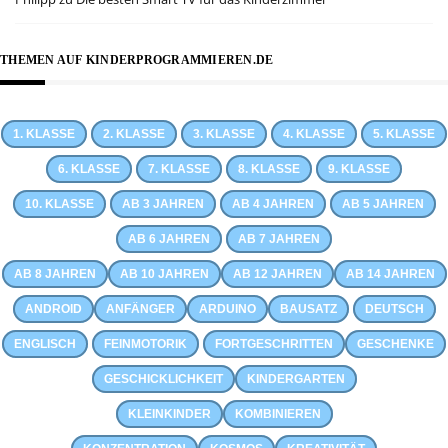
THEMEN AUF KINDERPROGRAMMIEREN.DE
1. KLASSE
2. KLASSE
3. KLASSE
4. KLASSE
5. KLASSE
6. KLASSE
7. KLASSE
8. KLASSE
9. KLASSE
10. KLASSE
AB 3 JAHREN
AB 4 JAHREN
AB 5 JAHREN
AB 6 JAHREN
AB 7 JAHREN
AB 8 JAHREN
AB 10 JAHREN
AB 12 JAHREN
AB 14 JAHREN
ANDROID
ANFÄNGER
ARDUINO
BAUSATZ
DEUTSCH
ENGLISCH
FEINMOTORIK
FORTGESCHRITTEN
GESCHENKE
GESCHICKLICHKEIT
KINDERGARTEN
KLEINKINDER
KOMBINIEREN