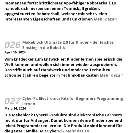
momentan fortschrittlichster App-fähiger Roboterball. Es
handelt sich hierbei um einen Tennisball großen,
appgesteuerten Roboterball, welcher mit sehr vielen
interessanten Eigenschaften und Funktionen
Mehr dazu »
Makeblock Ultimate 2.0 für Kinder – der leichte
Einstieg in die Robotik
April 16, 2024
Vom Entdecker zum Entwickler: Kinder lernen spielerisch die
Welt kennen und wollen sich immer wieder ausprobieren.
Das trifft auch auf Handwerk und moderne Technik zu.
Schon seit Jahren begeistern Technik-Baukästen
Mehr dazu »
CyberPi: Electronics Kits for Beginners Programming
lernen
März 14, 2024
Die Makeblock CyberPi Produkte sind elektronische Lernsets
nicht nur für Anfänger. Damit können deine Kinder spielend
leicht Programmieren lernen. Die Produkte sind lohnend für
die ganze Familie. Mit CyberPi –
Mehr dazu »