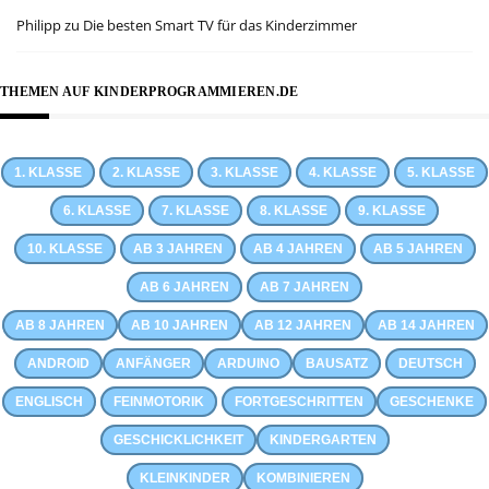
Philipp
zu
Die besten Smart TV für das Kinderzimmer
THEMEN AUF KINDERPROGRAMMIEREN.DE
1. KLASSE
2. KLASSE
3. KLASSE
4. KLASSE
5. KLASSE
6. KLASSE
7. KLASSE
8. KLASSE
9. KLASSE
10. KLASSE
AB 3 JAHREN
AB 4 JAHREN
AB 5 JAHREN
AB 6 JAHREN
AB 7 JAHREN
AB 8 JAHREN
AB 10 JAHREN
AB 12 JAHREN
AB 14 JAHREN
ANDROID
ANFÄNGER
ARDUINO
BAUSATZ
DEUTSCH
ENGLISCH
FEINMOTORIK
FORTGESCHRITTEN
GESCHENKE
GESCHICKLICHKEIT
KINDERGARTEN
KLEINKINDER
KOMBINIEREN