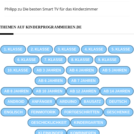
Philipp
zu
Die besten Smart TV für das Kinderzimmer
THEMEN AUF KINDERPROGRAMMIEREN.DE
1. KLASSE
2. KLASSE
3. KLASSE
4. KLASSE
5. KLASSE
6. KLASSE
7. KLASSE
8. KLASSE
9. KLASSE
10. KLASSE
AB 3 JAHREN
AB 4 JAHREN
AB 5 JAHREN
AB 6 JAHREN
AB 7 JAHREN
AB 8 JAHREN
AB 10 JAHREN
AB 12 JAHREN
AB 14 JAHREN
ANDROID
ANFÄNGER
ARDUINO
BAUSATZ
DEUTSCH
ENGLISCH
FEINMOTORIK
FORTGESCHRITTEN
GESCHENKE
GESCHICKLICHKEIT
KINDERGARTEN
KLEINKINDER
KOMBINIEREN