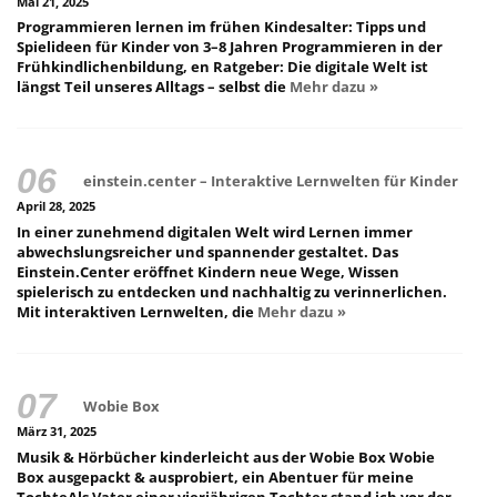
Mai 21, 2025
Programmieren lernen im frühen Kindesalter: Tipps und
Spielideen für Kinder von 3–8 Jahren Programmieren in der
Frühkindlichenbildung, en Ratgeber: Die digitale Welt ist
längst Teil unseres Alltags – selbst die
Mehr dazu »
einstein.center – Interaktive Lernwelten für Kinder
April 28, 2025
In einer zunehmend digitalen Welt wird Lernen immer
abwechslungsreicher und spannender gestaltet. Das
Einstein.Center eröffnet Kindern neue Wege, Wissen
spielerisch zu entdecken und nachhaltig zu verinnerlichen.
Mit interaktiven Lernwelten, die
Mehr dazu »
Wobie Box
März 31, 2025
Musik & Hörbücher kinderleicht aus der Wobie Box Wobie
Box ausgepackt & ausprobiert, ein Abentuer für meine
TochteAls Vater einer vierjährigen Tochter stand ich vor der