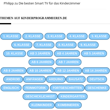
Philipp
zu
Die besten Smart TV für das Kinderzimmer
THEMEN AUF KINDERPROGRAMMIEREN.DE
1. KLASSE
2. KLASSE
3. KLASSE
4. KLASSE
5. KLASSE
6. KLASSE
7. KLASSE
8. KLASSE
9. KLASSE
10. KLASSE
AB 3 JAHREN
AB 4 JAHREN
AB 5 JAHREN
AB 6 JAHREN
AB 7 JAHREN
AB 8 JAHREN
AB 10 JAHREN
AB 12 JAHREN
AB 14 JAHREN
ANDROID
ANFÄNGER
ARDUINO
BAUSATZ
DEUTSCH
ENGLISCH
FEINMOTORIK
FORTGESCHRITTEN
GESCHENKE
GESCHICKLICHKEIT
KINDERGARTEN
KLEINKINDER
KOMBINIEREN